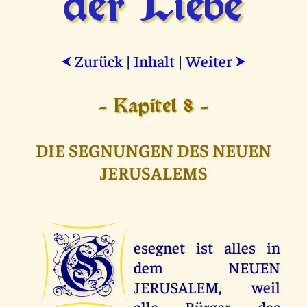
der Liebe
Zurück
|
Inhalt
|
Weiter
⮜
⮞
- Kapitel 8 -
DIE SEGNUNGEN DES NEUEN
JERUSALEMS
G
esegnet ist alles in
dem NEUEN
JERUSALEM, weil
alle Bürger des