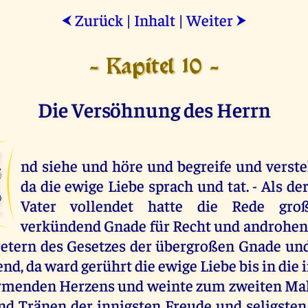
Zurück
|
Inhalt
|
Weiter
⮜
⮞
- Kapitel 10 -
Die Versöhnung des Herrn
U
nd siehe und höre und begreife und verst
da die ewige Liebe sprach und tat. - Als der
Vater vollendet hatte die Rede groß
verkündend Gnade für Recht und androhen
etern des Gesetzes der übergroßen Gnade un
d, da ward gerührt die ewige Liebe bis in die 
armenden Herzens und weinte zum zweiten Mal
nd Tränen der innigsten Freude und seligst