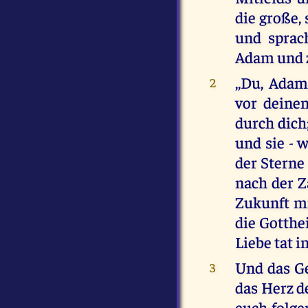
die große,
und sprac
Adam und z
,,Du, Adam
2
vor deine
durch dich
und sie - 
der Sterne
nach der Z
Zukunft m
die Gotthe
Liebe tat 
Und das Ge
3
das Herz de
euch folge