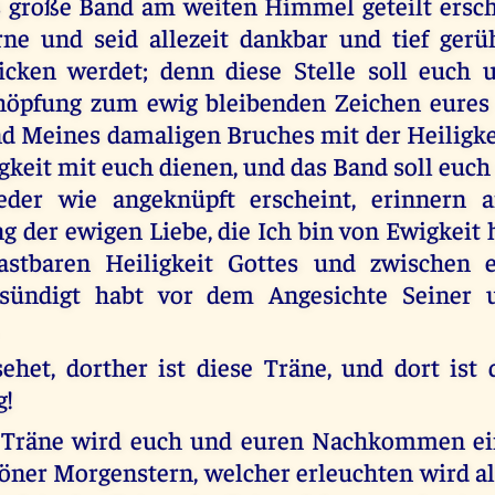
 große Band am weiten Himmel geteilt ersch
rne und seid allezeit dankbar und tief gerüh
licken werdet; denn diese Stelle soll euch 
höpfung zum ewig bleibenden Zeichen eures
d Meines damaligen Bruches mit der Heiligke
keit mit euch dienen, und das Band soll euch a
der wie angeknüpft erscheint, erinnern 
g der ewigen Liebe, die Ich bin von Ewigkeit 
astbaren Heiligkeit Gottes und zwischen e
esündigt habt vor dem Angesichte Seiner 
het, dorther ist diese Träne, und dort ist 
g!
 Träne wird euch und euren Nachkommen ei
höner Morgenstern, welcher erleuchten wird al