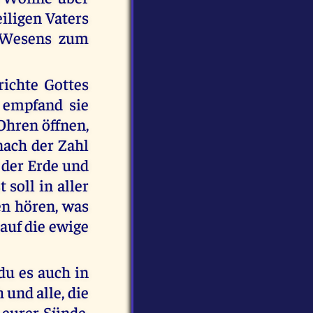
iligen Vaters
n Wesens zum
richte Gottes
 empfand sie
 Ohren öffnen,
nach der Zahl
 der Erde und
soll in aller
n hören, was
auf die ewige
du es auch in
 und alle, die
 eurer Sünde,