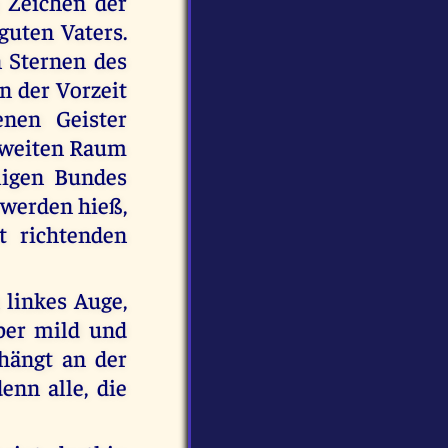
 Zeichen der
guten Vaters.
 Sternen des
n der Vorzeit
enen Geister
 weiten Raum
ligen Bundes
, werden hieß,
t richtenden
 linkes Auge,
ber mild und
 hängt an der
enn alle, die