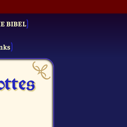
IE BIBEL
nks
ttes