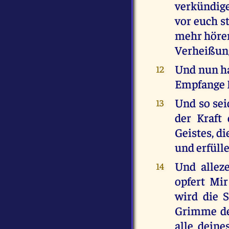
verkündige
vor euch st
mehr hören
Verheißung
Und nun ha
12
Empfange 
Und so sei
13
der Kraft
Geistes, d
und erfüll
Und alleze
14
opfert Mir
wird die 
Grimme der
alle deine