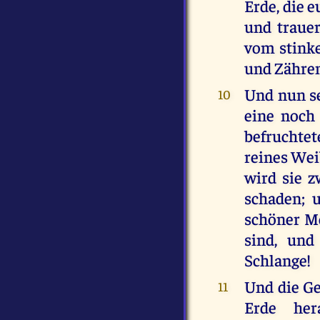
Erde, die 
und traue
vom stink
und Zähren
Und nun se
10
eine noch
befruchte
reines Weib
wird sie z
schaden; u
schöner Mo
sind, und
Schlange!
Und die Ge
11
Erde her