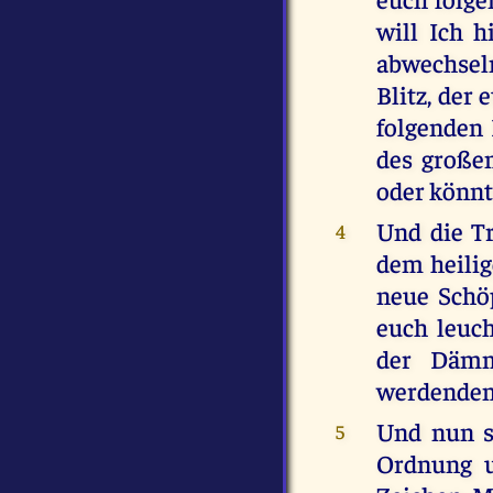
will Ich h
abwechseln
Blitz, der
folgenden 
des großen
oder könnt
Und die T
4
dem heilig
neue Schö
euch leuch
der Dämm
werdenden
Und nun s
5
Ordnung u