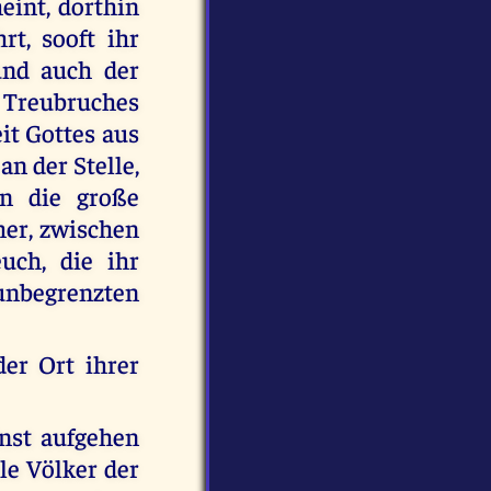
eint, dorthin
rt, sooft ihr
und auch der
 Treubruches
it Gottes aus
n der Stelle,
an die große
her, zwischen
uch, die ihr
unbegrenzten
der Ort ihrer
nst aufgehen
le Völker der