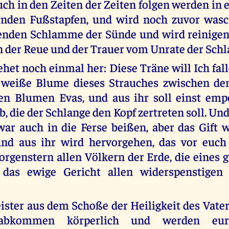
euch in den Zeiten der Zeiten folgen werden in
rnden Fußstapfen, und wird noch zuvor wasc
enden Schlamme der Sünde und wird reinigen
 der Reue und der Trauer vom Unrate der Schl
het noch einmal her: Diese Träne will Ich fall
 weiße Blume dieses Strauches zwischen de
ten Blumen Evas, und aus ihr soll einst emp
, die der Schlange den Kopf zertreten soll. Un
war auch in die Ferse beißen, aber das Gift w
nd aus ihr wird hervorgehen, das vor euch j
rgenstern allen Völkern der Erde, die eines 
 das ewige Gericht allen widerspenstigen
ister aus dem Schoße der Heiligkeit des Vate
abkommen körperlich und werden eur