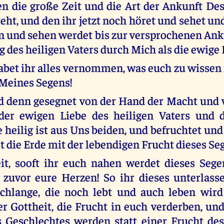
n die große Zeit und die Art der Ankunft Dess
eht, und den ihr jetzt noch höret und sehet un
 und sehen werdet bis zur versprochenen Ank
 des heiligen Vaters durch Mich als die ewige 
bet ihr alles vernommen, was euch zu wissen 
Meines Segens!
d denn gesegnet von der Hand der Macht und
 der ewigen Liebe des heiligen Vaters und d
ie heilig ist aus Uns beiden, und befruchtet u
et die Erde mit der lebendigen Frucht dieses Se
it, sooft ihr euch nahen werdet dieses Seg
 zuvor eure Herzen! So ihr dieses unterlass
Schlange, die noch lebt und auch leben wird
 Gottheit, die Frucht in euch verderben, und
s Geschlechtes werden statt einer Frucht de