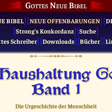
Gottes Neue Bibel
UE BIBEL
NEUE OFFENBARUNGEN
D
Strong's Konkordanz
Suche
tes Schreiber
Downloads
Bücher
Li
 Haushaltung Go
Band 1
Die Urgeschichte der Menschheit