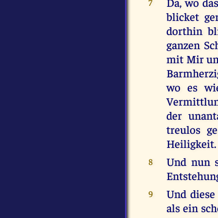
Da, wo das
7
blicket ge
dorthin b
ganzen Sc
mit Mir un
Barmherzig
wo es wie
Vermittlun
der unant
treulos g
Heiligkeit.
Und nun se
8
Entstehun
Und diese
9
als ein sc