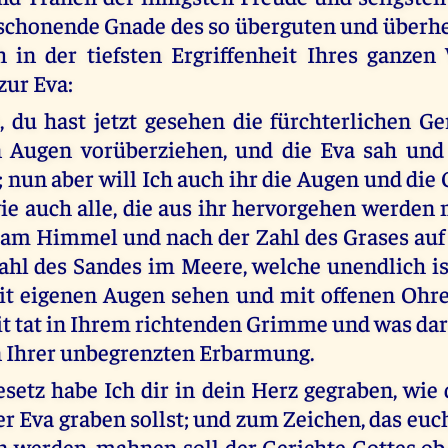
 schonende Gnade des so überguten und überhe
h in der tiefsten Ergriffenheit Ihres ganze
ur Eva:
, du hast jetzt gesehen die fürchterlichen Ge
n Augen vorüberziehen, und die Eva sah und
; nun aber will Ich auch ihr die Augen und die
wie auch alle, die aus ihr hervorgehen werden 
 am Himmel und nach der Zahl des Grases auf
ahl des Sandes im Meere, welche unendlich ist 
it eigenen Augen sehen und mit offenen Ohre
it tat in Ihrem richtenden Grimme und was dar
in Ihrer unbegrenzten Erbarmung.
setz habe Ich dir in dein Herz gegraben, wie 
r Eva graben sollst; und zum Zeichen, das euch
n werden, mahnen soll der Gerichte Gottes ob