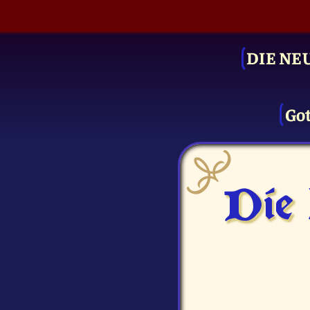
DIE NE
Got
Die