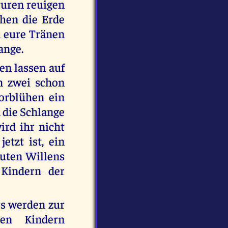
 euren reuigen
hen die Erde
 eure Tränen
ange.
en lassen auf
n zwei schon
orblühen ein
d die Schlange
ird ihr nicht
etzt ist, ein
guten Willens
 Kindern der
rs werden zur
en Kindern