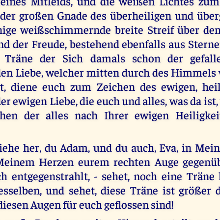
eines Mitleids, und die weißen Lichtes zum
der großen Gnade des überheiligen und über
nige weißschimmernde breite Streif über den
nd der Freude, bestehend ebenfalls aus Sterne
 Träne der Sich damals schon der gefall
en Liebe, welcher mitten durch des Himmels
st, diene euch zum Zeichen des ewigen, hei
r ewigen Liebe, die euch und alles, was da ist
hen der alles nach Ihrer ewigen Heiligkei
ehe her, du Adam, und du auch, Eva, in Mein
Meinem Herzen eurem rechten Auge gegenü
h entgegenstrahlt, - sehet, noch eine Träne
selben, und sehet, diese Träne ist größer d
diesen Augen für euch geflossen sind!