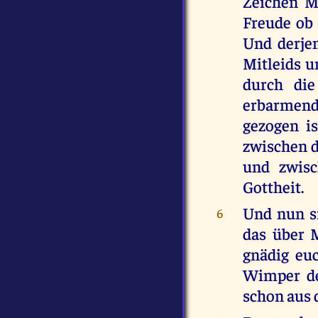
Zeichen M
Freude ob 
Und derje
Mitleids u
durch die
erbarmend
gezogen i
zwischen de
und zwisc
Gottheit.
Und nun si
6
das über 
gnädig euc
Wimper des
schon aus 