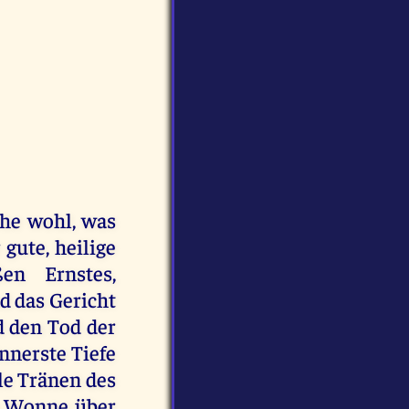
ehe wohl, was
 gute, heilige
en Ernstes,
d das Gericht
d den Tod der
innerste Tiefe
e Tränen des
en Wonne über