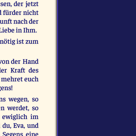
en, der jetzt
d fürder nicht
unft nach der
Liebe in Ihm.
nötig ist zum
 von der Hand
er Kraft des
nd mehret euch
gens!
ens wegen, so
en werdet, so
 ewiglich im
 du, Eva, und
s Segens eine