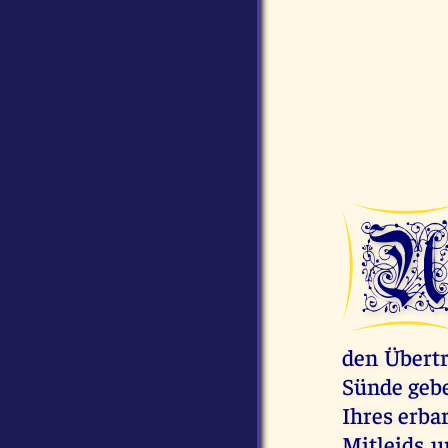
den Übertr
Sünde geben
Ihres erb
Mitleids u