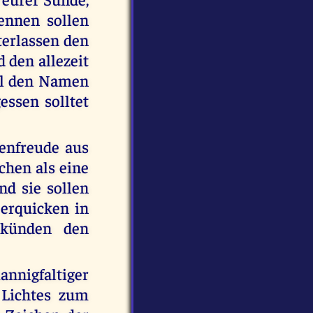
rennen sollen
terlassen den
d den allezeit
oll den Namen
essen solltet
enfreude aus
chen als eine
d sie sollen
 erquicken in
rkünden den
nnigfaltiger
 Lichtes zum