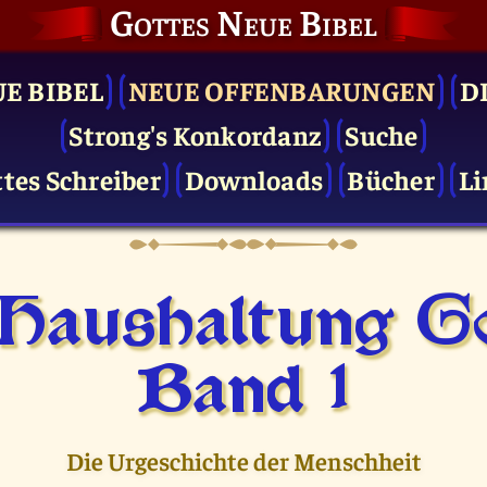
Gottes Neue Bibel
UE BIBEL
NEUE OFFENBARUNGEN
D
Strong's Konkordanz
Suche
tes Schreiber
Downloads
Bücher
Li
 Haushaltung Go
Band 1
Die Urgeschichte der Menschheit