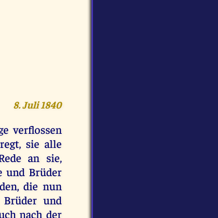
8. Juli 1840
ge verflossen
egt, sie alle
ede an sie,
de und Brüder
den, die nun
 Brüder und
euch nach der