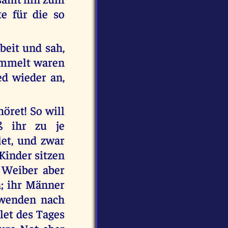
e für die so
beit und sah,
ammelt waren
d wieder an,
öret! So will
ß ihr zu je
et, und zwar
 Kinder sitzen
 Weiber aber
; ihr Männer
 wenden nach
et des Tages