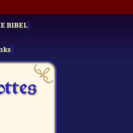
IE BIBEL
nks
ttes