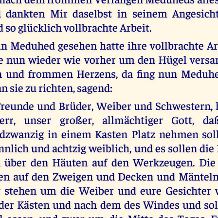
 dankten Mir daselbst in seinem Angesicht
 so glücklich vollbrachte Arbeit.
n Meduhed gesehen hatte ihre vollbrachte Ar
lle nun wieder wie vorher um den Hügel vers
en und frommen Herzens, da fing nun Meduhe
n sie zu richten, sagend:
Freunde und Brüder, Weiber und Schwestern, h
rr, unser großer, allmächtiger Gott, da
dzwanzig in einem Kasten Platz nehmen soll
nnlich und achtzig weiblich, und es sollen die
n über den Häuten auf den Werkzeugen. Die
tzen auf den Zweigen und Decken und Mänteln
et stehen um die Weiber und eure Gesichter
der Kästen und nach dem des Windes und soll