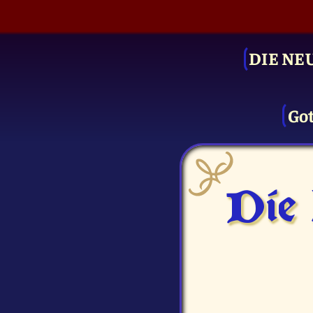
DIE NE
Got
Die