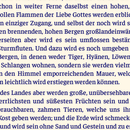
chon in weiter Ferne daselbst einen hohen
vollen Flammen der Liebe Gottes werden erbli
in einziger Zugang, und selbst der noch wird 
en brennenden, hohen Bergen großlandeinwär
rseiten aber wird es sein umflossen bestä
Sturmfluten. Und dazu wird es noch umgeben 
Bergen, in denen weder Tiger, Hyänen, Löwen
 Schlangen wohnen, sondern sie werden vielm
 in den Himmel emporreichenden Mauer, wel
leichtlich wird erstiegen werden können.
des Landes aber werden große, unübersehbar
errlichsten und süßesten Früchten sein und
brauchbaren, zahmen Tieren, welche uns ih
ost geben werden; und die Erde wird schmec
und wird sein ohne Sand und Gestein und zu e