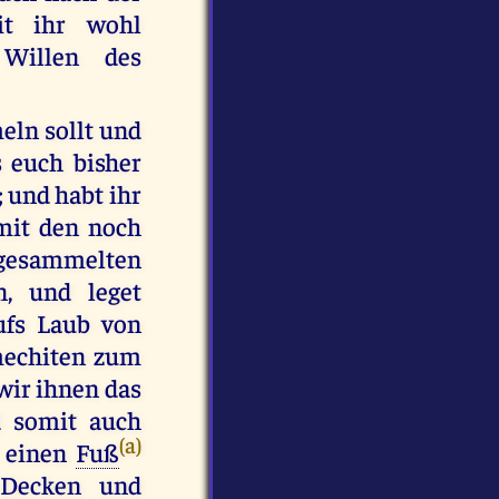
it ihr wohl
Willen des
eln sollt und
s euch bisher
; und habt ihr
mit den noch
e gesammelten
, und leget
ufs Laub von
amechiten zum
wir ihnen das
d somit auch
(a)
t einen
Fuß
 Decken und