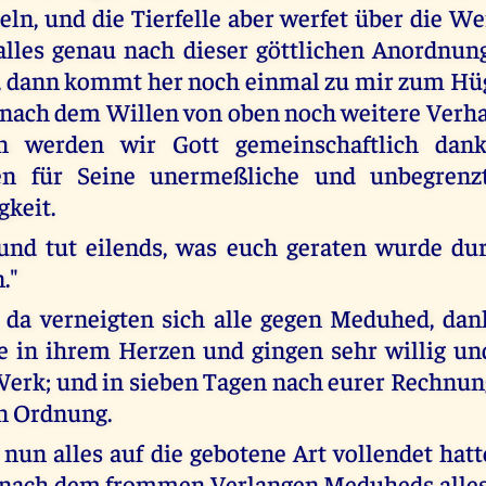
ln, und die Tierfelle aber werfet über die W
 alles genau nach dieser göttlichen Anordnu
 dann kommt her noch einmal zu mir zum Hüg
 nach dem Willen von oben noch weitere Verh
n werden wir Gott gemeinschaftlich dan
en für Seine unermeßliche und unbegrenz
keit.
und tut eilends, was euch geraten wurde du
."
 da verneigten sich alle gegen Meduhed, dan
e in ihrem Herzen und gingen sehr willig un
erk; und in sieben Tagen nach eurer Rechnung
n Ordnung.
 nun alles auf die gebotene Art vollendet hat
r nach dem frommen Verlangen Meduheds alle