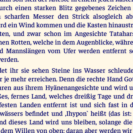
rch einen starken Blitz gegebenes Zeichen b
 scharfen Messer den Strick alsogleich ab
rd ein Wind kommen und die Kasten hinaustr
ten, und zwar schon im Angesichte Tatahar
en Rotten, welche in dem Augenblicke, währ
nd Mannslängen vom Ufer werden entfernt se
werden.
et ihr sie sehen Steine ins Wasser schleude
r je mehr erreichen. Denn die rechte Hand Go
hren aus ihrem Hyänenangesichte und wird u
ßes, fernes Land, welches dreißig Tage und d
festen Landen entfernt ist und sich fast in 
ässers befindet und ,Ihypon` heißt (das ist: 
und dieses Land wird uns bleiben, solange di
 dem Willen von oben; daran aber werden wir