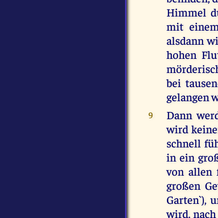
Himmel du
mit einem
alsdann wi
hohen Flu
mörderisch
bei tause
gelangen 
Dann werd
9
wird keine
schnell fü
in ein gro
von allen 
großen Gew
Garten`), 
wird, nach