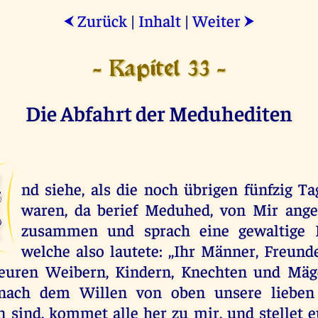
Zurück
|
Inhalt
|
Weiter
⮜
⮞
- Kapitel 33 -
Die Abfahrt der Meduhediten
U
nd siehe, als die noch übrigen fünfzig Ta
waren, da berief Meduhed, von Mir anger
zusammen und sprach eine gewaltige R
welche also lautete: ,,Ihr Männer, Freun
 euren Weibern, Kindern, Knechten und Mäg
 nach dem Willen von oben unsere lieben
 sind, kommet alle her zu mir, und stellet 