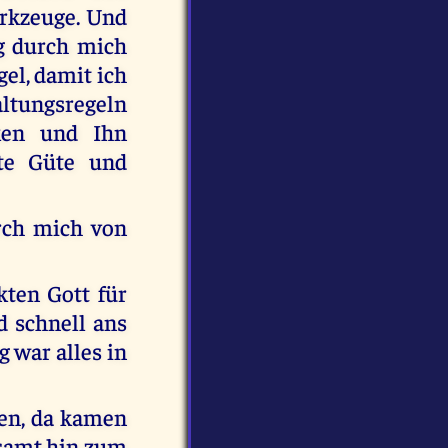
erkzeuge. Und
ng durch mich
el, damit ich
altungsregeln
ken und Ihn
te Güte und
rch mich von
kten Gott für
d schnell ans
 war alles in
ten, da kamen
samt hin zum