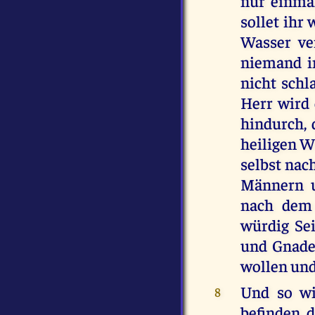
nur einma
sollet ihr
Wasser ver
niemand in
nicht schl
Herr wird 
hindurch, 
heiligen W
selbst nac
Männern u
nach dem 
würdig Se
und Gnade
wollen und
Und so wi
8
befinden, 