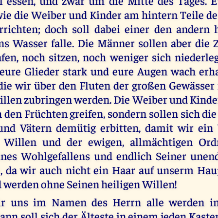
l essen, und zwar um die Mitte des Tages. E
 wie die Weiber und Kinder am hintern Teile de
richten; doch soll dabei einer den andern 
s Wasser falle. Die Männer sollen aber die 
afen, noch sitzen, noch weniger sich niederle
eure Glieder stark und eure Augen wach erha
die wir über den Fluten der großen Gewässe
illen zubringen werden. Die Weiber und Kinder
h den Früchten greifen, sondern sollen sich di
nd Vätern demütig erbitten, damit wir ein
Willen und der ewigen, allmächtigen Ord
ines Wohlgefallens und endlich Seiner unend
, da wir auch nicht ein Haar auf unserm Hau
 werden ohne Seinen heiligen Willen!
r uns im Namen des Herrn alle werden in
dann soll sich der Älteste in einem jeden Kast