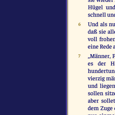
Hügel und
schnell und
Und als nu
6
daß sie a
voll froh
eine Rede a
,,Männer, 
7
es der He
hundertun
vierzig mä
und liege
sollen si
aber soll
dem Zuge 