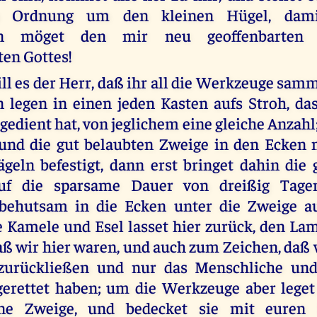
n Ordnung um den kleinen Hügel, dam
n möget den mir neu geoffenbarten 
ten Gottes!
ll es der Herr, daß ihr all die Werkzeuge samm
n legen in einen jeden Kasten aufs Stroh, da
gedient hat, von jeglichem eine gleiche Anzahl
 und die gut belaubten Zweige in den Ecken 
geln befestigt, dann erst bringet dahin di
uf die sparsame Dauer von dreißig Tagen
 behutsam in die Ecken unter die Zweige a
e Kamele und Esel lasset hier zurück, den L
aß wir hier waren, und auch zum Zeichen, daß 
 zurückließen und nur das Menschliche un
gerettet haben; um die Werkzeuge aber lege
ine Zweige, und bedecket sie mit euren