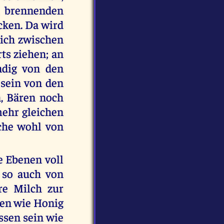
, brennenden
cken. Da wird
sich zwischen
ts ziehen; an
ndig von den
sein von den
, Bären noch
ehr gleichen
che wohl von
e Ebenen voll
 so auch von
re Milch zur
ken wie Honig
ssen sein wie