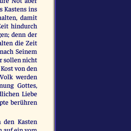
ure Not aber
s Kastens ins
halten, damit
Zeit hindurch
gen; denn der
lten die Zeit
r nach Seinem
 sollen nicht
e Kost von den
 Volk werden
nung Gottes,
lichen Liebe
pte berühren
 den Kasten
en auf ein vom