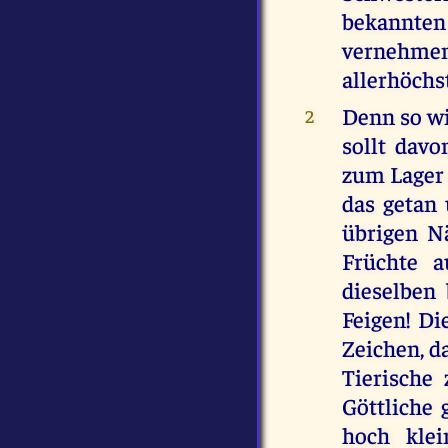
bekannte
vernehme
allerhöchs
Denn so wi
2
sollt davo
zum Lager 
das getan
übrigen Nä
Früchte a
dieselben
Feigen! Di
Zeichen, d
Tierische
Göttliche 
hoch kle