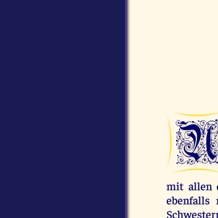
mit allen
ebenfalls
Schwestern