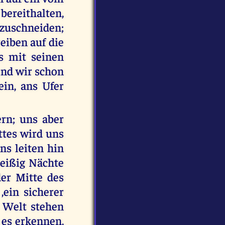
ereithalten,
zuschneiden;
eiben auf die
s mit seinen
end wir schon
in, ans Ufer
rn; uns aber
ttes wird uns
ns leiten hin
reißig Nächte
der Mitte des
,ein sicherer
e Welt stehen
 es erkennen,