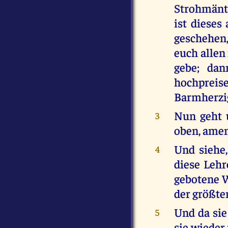
Strohmänte
ist dieses
geschehen,
euch allen
gebe; dan
hochpreis
Barmherzig
Nun geht 
3
oben, amen
Und siehe,
4
diese Lehr
gebotene W
der größte
Und da sie
5
sie wiede