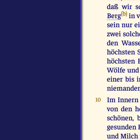
daß wir s
(b)
Berg
in 
sein nur e
zwei solch
den Wasse
höchsten 
höchsten 
Wölfe und
einer bis
niemandem 
Im Innern 
10
von den h
schönen, 
gesunden K
und Milch 