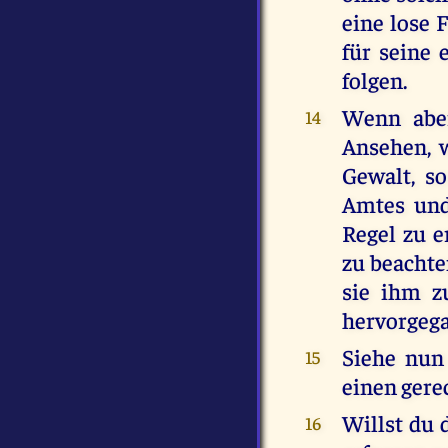
eine lose 
für seine 
folgen.
Wenn aber
14
Ansehen, w
Gewalt, so
Amtes und
Regel zu e
zu beachten
sie ihm z
hervorgegan
Siehe nun
15
einen ger
Willst du 
16