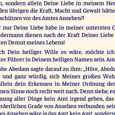
n, sondern allein Deine Liebe in meinem Her
 den übrigen die Kraft, Macht und Gewalt hätt
schützen vor des Amtes Ansehen?!
r nur Deine Liebe habe in meiner untersten G
edermann dienen nach der Kraft Deiner Liebe 
sten Demut meines Lebens!
h Dein heiliger Wille es wäre, möchte ich
er Führer in Deinem heiligen Namen sein. Am
he Abedam sagte darauf zu ihm: ,,Höre, Abed
ht und ganz würdig, sich Meines großen Wohl
 allein dein Erkennen in Meiner Ordnung der
nen Sinne noch recht weit nach. Denn siehe, es
nung aller Dinge kein Amt irgend geben, das
rderlichen Grade von Ansehen verbunden sein
es Ansehen wäre ja das Amt kein Amt, sondern