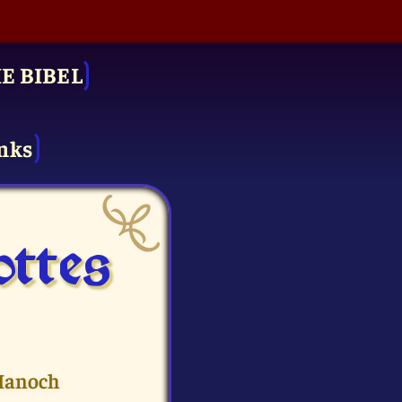
IE BIBEL
nks
ttes
 Hanoch