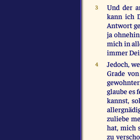
Und der an
3
kann ich D
Antwort ge
ja ohnehin,
mich in al
immer Dein
Jedoch, w
4
Grade von
gewohnter
glaube es 
kannst, so
allergnädi
zuliebe me
hat, mich
zu verscho