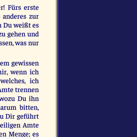
r! Fürs erste
s anderes zur
n Du weißt es
r zu gehen und
assen, was nur
nem gewissen
ir, wenn ich
welches, ich
 Amte trennen
, wozu Du ihn
darum bitten,
u Dir geführt
eiligen Amte
ßen Menge; es