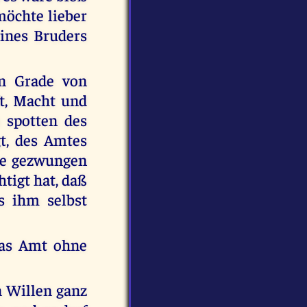
möchte lieber
eines Bruders
n Grade von
ft, Macht und
u spotten des
t, des Amtes
nge gezwungen
htigt hat, daß
s ihm selbst
das Amt ohne
n Willen ganz