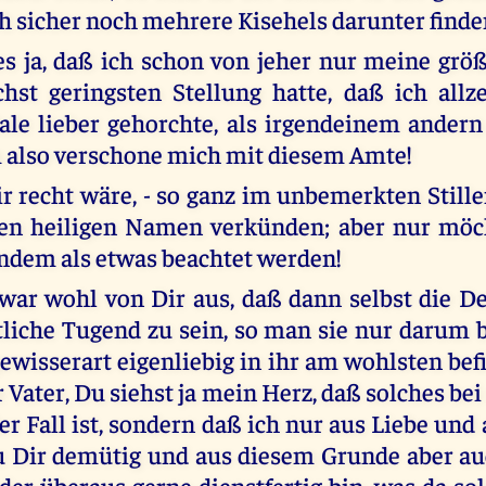
h sicher noch mehrere Kisehels darunter finde
s ja, daß ich schon von jeher nur meine grö
hst geringsten Stellung hatte, daß ich all
le lieber gehorchte, als irgendeinem andern
 also verschone mich mit diesem Amte!
Dir recht wäre, - so ganz im unbemerkten Still
en heiligen Namen verkünden; aber nur möch
dem als etwas beachtet werden!
war wohl von Dir aus, daß dann selbst die D
tliche Tugend zu sein, so man sie nur darum b
wisserart eigenliebig in ihr am wohlsten befin
 Vater, Du siehst ja mein Herz, daß solches be
er Fall ist, sondern daß ich nur aus Liebe und
 Dir demütig und aus diesem Grunde aber au
er überaus gerne dienstfertig bin, was da solc