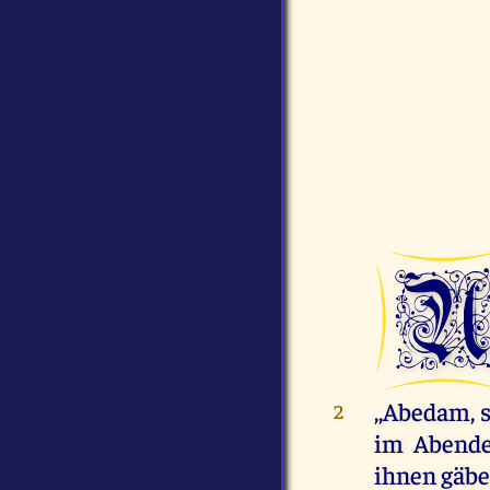
,,Abedam, s
2
im Abende
ihnen gäbe