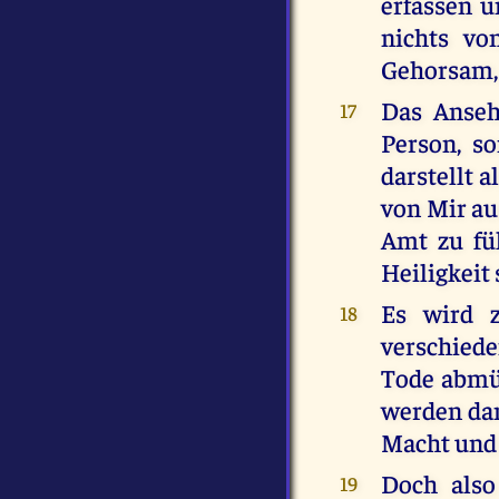
erfassen u
nichts vo
Gehorsam, 
Das Anseh
17
Person, s
darstellt 
von Mir au
Amt zu fü
Heiligkeit 
Es wird 
18
verschied
Tode abmüh
werden dann
Macht und 
Doch also
19