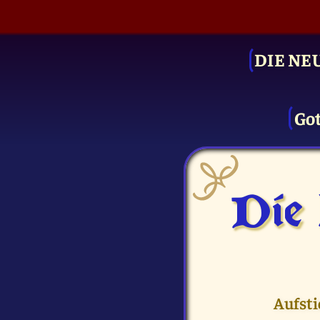
DIE NE
Got
Die
Aufsti