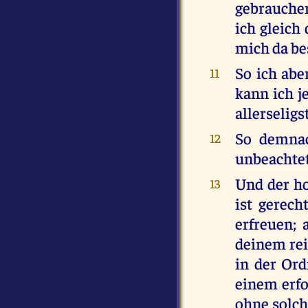
gebrauche
ich gleich
mich da be
So ich abe
11
kann ich j
allerselig
So demnac
12
unbeachtet
Und der ho
13
ist gerec
erfreuen;
deinem rei
in der Ord
einem erfo
ohne solch