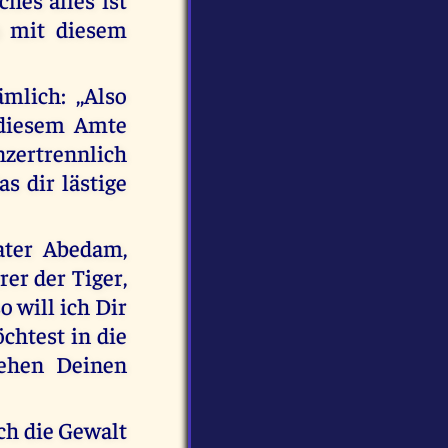
h mit diesem
lich: ,,Also
 diesem Amte
zertrennlich
as dir lästige
ater Abedam,
er der Tiger,
 will ich Dir
chtest in die
iehen Deinen
ch die Gewalt