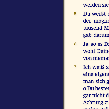
werden sic
Du weißt e
5
der möglic
tausend Ma
gab; darum
Ja, so es 
6
wohl Dein
von nieman
Ich weiß z
7
eine eigen
man sich ge
o Du bester
gar nicht d
Achtung zu
meine Brüd