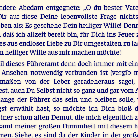
dere Abedam entgegnete: ,,O du bester Vate
ir auf diese Deine lebenvollste Frage nicht
ben als: Es geschehe Dein heiliger Wille! Den
 daß ich allzeit bereit bin, für Dich ins Feue
les aus endloser Liebe zu Dir umgestalten zu l
 heiliger Wille aus mir machen möchte!
eil dieses Führeramt denn doch immer mit ei
 Ansehen notwendig verbunden ist (vergib m
maßen von der Leber geradeheraus sage), 
fest, auch Du Selbst nicht so ganz und gar vom
lange der Führer das sein und bleiben solle
gst erwählt hast, so möchte ich Dich bloß 
iner schon alten Demut, die mich eigentlich z
 samt meiner großen Dummheit mit diesem h
nen. Siehe, es sind da der Kinder in der gro