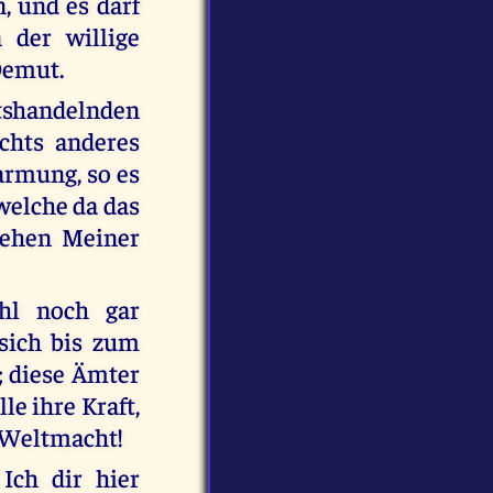
, und es darf
 der willige
Demut.
tshandelnden
chts anderes
armung, so es
welche da das
sehen Meiner
hl noch gar
sich bis zum
; diese Ämter
le ihre Kraft,
 Weltmacht!
Ich dir hier