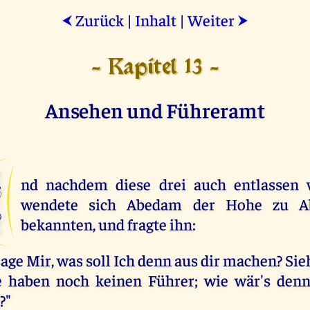
Zurück
|
Inhalt
|
Weiter
⮜
⮞
- Kapitel 13 -
Ansehen und Führeramt
U
nd nachdem diese drei auch entlassen 
wendete sich Abedam der Hohe zu A
bekannten, und fragte ihn:
age Mir, was soll Ich denn aus dir machen? Sie
 haben noch keinen Führer; wie wär's denn,
?"