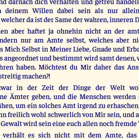
nd darnach dich verhalten und getreu handeln
n deinem Willen dabei sein als nur allein
welcher da ist der Same der wahren, inneren 
en aber haftet ja ohnehin nicht an der am
ondern nur am Amte selbst, welches aber ni
als Mich Selbst in Meiner Liebe, Gnade und Erb
s angeordnet und bestimmt wird samt denen, 
hren haben. Möchtest du Mir daher das An
streitig machen?!
zwar in der Zeit der Dinge der Welt wo
ene Ämter geben, und die Menschen werden 
en, um ein solches Amt irgend zu erhaschen
 freilich wohl schwerlich von Mir sein, und al
Gewalt wird sein eine euch allen noch fremde
 verhält es sich nicht mit dem Amte, das 