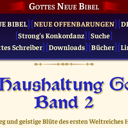
Gottes Neue Bibel
UE BIBEL
NEUE OFFENBARUNGEN
D
Strong's Konkordanz
Suche
tes Schreiber
Downloads
Bücher
Li
 Haushaltung Go
Band 2
eg und geistige Blüte des ersten Weltreiches