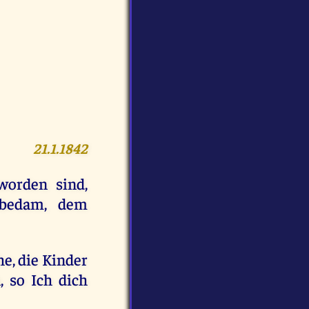
21.1.1842
worden sind,
bedam, dem
he, die Kinder
 so Ich dich