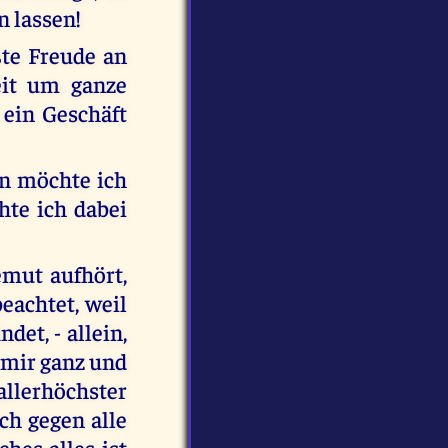
n lassen!
ßte Freude an
zeit um ganze
 ein Geschäft
en möchte ich
te ich dabei
emut aufhört,
eachtet, weil
det, - allein,
i mir ganz und
 allerhöchster
ch gegen alle
hes alles ist