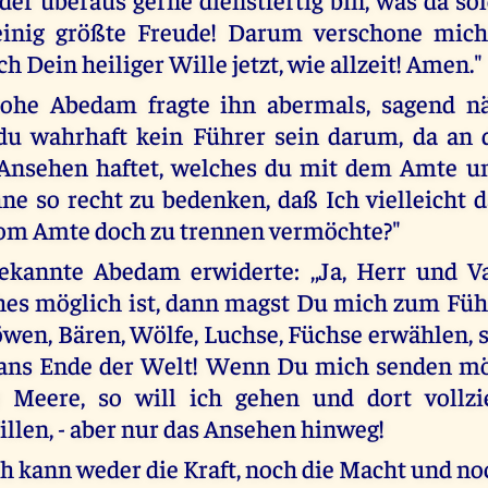
einig größte Freude! Darum verschone mic
h Dein heiliger Wille jetzt, wie allzeit! Amen."
ohe Abedam fragte ihn abermals, sagend näm
du wahrhaft kein Führer sein darum, da an
 Ansehen haftet, welches du mit dem Amte un
hne so recht zu bedenken, daß Ich vielleicht d
om Amte doch zu trennen vermöchte?"
ekannte Abedam erwiderte: ,,Ja, Herr und V
es möglich ist, dann magst Du mich zum Führ
wen, Bären, Wölfe, Luchse, Füchse erwählen, so
 ans Ende der Welt! Wenn Du mich senden mö
r Meere, so will ich gehen und dort vollz
illen, - aber nur das Ansehen hinweg!
ch kann weder die Kraft, noch die Macht und no