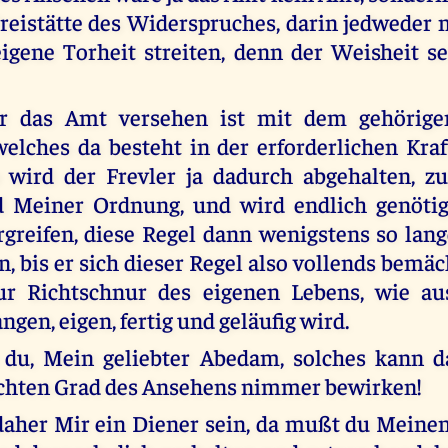
Freistätte des Widerspruches, darin jedweder 
eigene Torheit streiten, denn der Weisheit s
 das Amt versehen ist mit dem gehörige
elches da besteht in der erforderlichen Kra
 wird der Frevler ja dadurch abgehalten, z
 Meiner Ordnung, und wird endlich genötig
rgreifen, diese Regel dann wenigstens so la
, bis er sich dieser Regel also vollends bemäc
ur Richtschnur des eigenen Lebens, wie au
gen, eigen, fertig und geläufig wird.
 du, Mein geliebter Abedam, solches kann 
echten Grad des Ansehens nimmer bewirken!
daher Mir ein Diener sein, da mußt du Meine