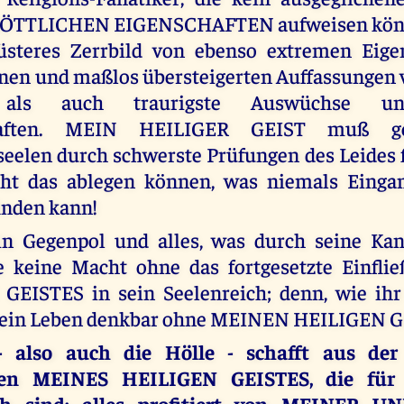
ÖTTLICHEN EIGENSCHAFTEN aufweisen könn
üsteres Zerrbild von ebenso extremen Eige
enen und maßlos übersteigerten Auffassunge
als auch traurigste Auswüchse unbe
haften. MEIN HEILIGER GEIST muß ge
elen durch schwerste Prüfungen des Leides f
cht das ablegen können, was niemals Eing
nden kann!
in Gegenpol und alles, was durch seine Kan
te keine Macht ohne das fortgesetzte Einfl
GEISTES in sein Seelenreich; denn, wie i
t kein Leben denkbar ohne MEINEN HEILIGEN G
 - also auch die Hölle - schafft aus der
en MEINES HEILIGEN GEISTES, die für 
ich sind; alles profitiert von MEINER 