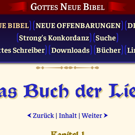
Gottes Neue Bibel
UE BIBEL
NEUE OFFENBARUNGEN
D
Strong's Konkordanz
Suche
tes Schreiber
Downloads
Bücher
Li
as Buch der Lie
Zurück
|
Inhalt
|
Weiter
⮜
⮞