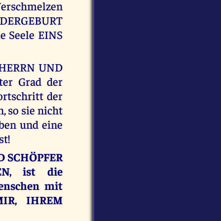
 Verschmelzen
IEDERGEBURT
e Seele EINS
N HERRN UND
er Grad der
rtschritt der
, so sie nicht
rben und eine
st!
UND SCHÖPFER
, ist die
Menschen mit
 MIR, IHREM