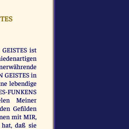
STES
 GEISTES ist
iedenartigen
merwährende
 GEISTES in
ine lebendige
TES-FUNKENS
elen Meiner
den Gefilden
hnen mit MIR,
at, daß sie