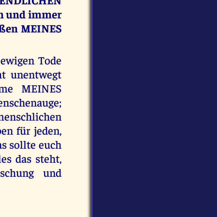
n und immer
ießen MEINES
 ewigen Tode
t unentwegt
röme MEINES
enschenauge;
nschlichen
n für jeden,
s sollte euch
s das steht,
rschung und