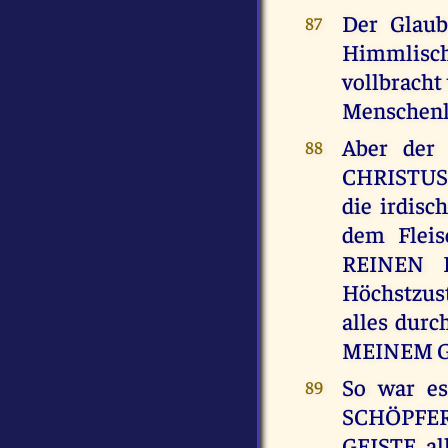
Der Glaub
87
Himmlisch
vollbracht
Menschenle
Aber der
88
CHRISTUS 
die irdis
dem Fleis
REINEN 
Höchstzus
alles durc
MEINEM GEI
So war e
89
SCHÖPFER
GEISTE al