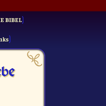
IE BIBEL
nks
be