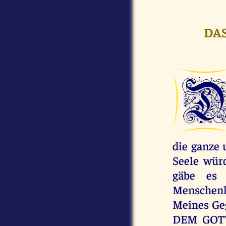
DAS
die ganze 
Seele wür
gäbe es 
Menschenk
Meines Geg
DEM GOTTE