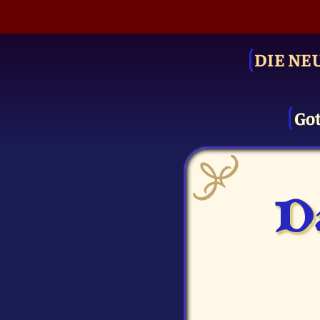
DIE NE
Got
D