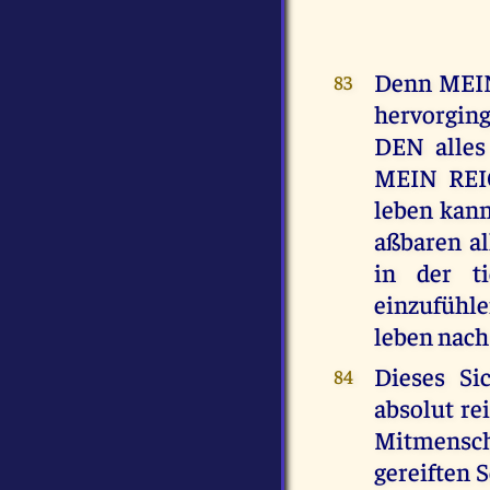
Denn MEIN
83
hervorging
DEN alles 
MEIN REI
leben kann
aßbaren a
in der t
einzufühl
leben na
Dieses Si
84
absolut re
Mitmensch
gereiften 