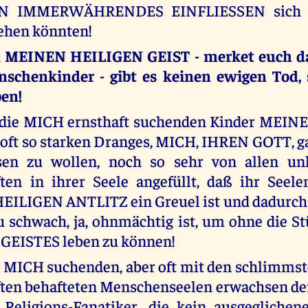
N IMMERWÄHRENDES EINFLIESSEN sich 
ehen könnten!
 MEINEN HEILIGEN GEIST - merket euch da
schenkinder - gibt es keinen ewigen Tod,
ben!
 die MICH ernsthaft suchenden Kinder MEINE
s oft so starken Dranges, MICH, IHREN GOTT, 
sen zu wollen, noch so sehr von allen u
ten in ihrer Seele angefüllt, daß ihr Seel
ILIGEN ANTLITZ ein Greuel ist und dadurch i
u schwach, ja, ohnmächtig ist, um ohne die 
GEISTES leben zu können!
 MICH suchenden, aber oft mit den schlimms
ften behafteten Menschenseelen erwachsen de
 Religions-Fanatiker, die kein ausgeglichen