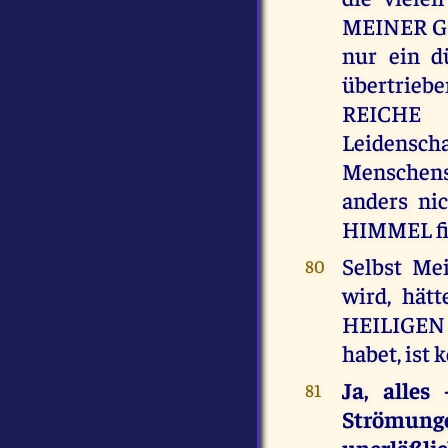
MEINER G
nur ein d
übertrieb
REICHE 
Leidensc
Menschense
anders ni
HIMMEL fi
Selbst Me
80
wird, hät
HEILIGEN 
habet, is
Ja, alles
81
Strömung
unerläßl