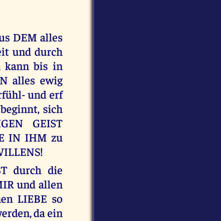
s DEM alles
eit und durch
n kann bis in
 alles ewig
fühl- und erf
eginnt, sich
IGEN GEIST
BE IN IHM zu
WILLENS!
T durch die
MIR und allen
nen LIEBE so
erden, da ein