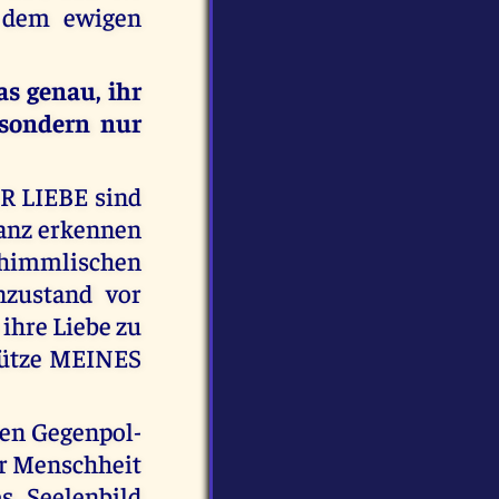
dem ewigen
s genau, ihr
 sondern nur
R LIEBE sind
ganz erkennen
nhimmlischen
enzustand vor
hre Liebe zu
Stütze MEINES
ten Gegenpol-
r Menschheit
es Seelenbild