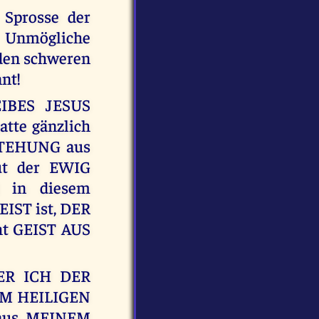
 Sprosse der
h Unmögliche
 den schweren
nt!
EIBES JESUS
te gänzlich
STEHUNG aus
ut der EWIG
 in diesem
IST ist, DER
icht GEIST AUS
DER ICH DER
EM HEILIGEN
s aus MEINEM