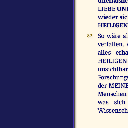
LIEBE UND
wieder si
HEILIGEN
So wäre a
82
verfalle
alles er
HEILIGEN 
unsicht
Forschung
der MEINEN
Menschen 
was sich 
Wissenscha