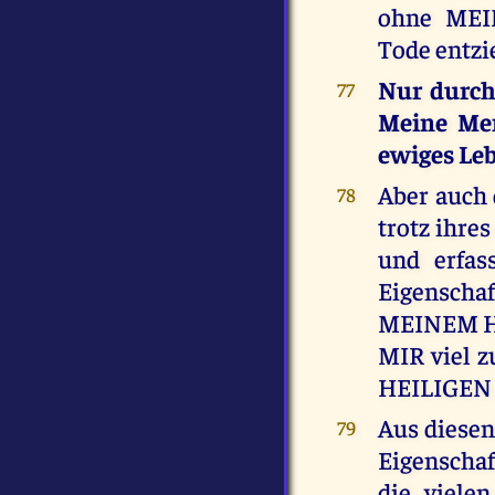
ohne MEI
Tode entzi
Nur durch
77
Meine Men
ewiges Le
Aber auch
78
trotz ihre
und erfas
Eigenschaf
MEINEM HE
MIR viel z
HEILIGEN 
Aus diesen
79
Eigenscha
die vielen