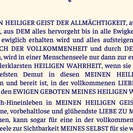
*
 HEILIGER GEIST DER ALLMÄCHTIGKEIT, au
, aus DEM alles hervorgeht bis in alle Ewigk
ewiglich erhalten wird und alles aufsteige
CH DER VOLLKOMMENHEIT und durch DEN
, wird in einer Menschenseele nur dann zur er
llerklarsten HEILIGEN WAHRHEIT, wenn sie b
iefsten Demut in diesen MEINEN HEIL
en und bereit ist, in der vollkommenen LIE
ch den EWIGEN GEBOTEN MEINES HEILIGEN 
ch-Hineinleben in MEINEN HEILIGEN GEIS
ine, vorbehaltlose und glühendste LIEBE ZU 
en, kann sogar für eine in der vollkomme
Seele zur Sichtbarkeit MEINES SELBST für sie w