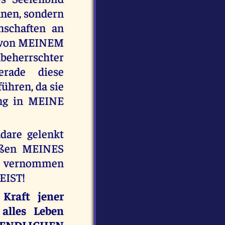
en, sondern
nschaften an
n von MEINEM
herrschter
rade diese
ühren, da sie
ang in MEINE
dare gelenkt
ießen MEINES
hr vernommen
EIST!
 Kraft jener
alles Leben
UNENDLICHEN