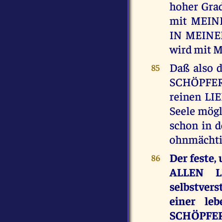
hoher Grad
mit MEIN
IN MEINEM
wird mit 
Daß also 
85
SCHÖPFER
reinen LIE
Seele mögli
schon in d
ohnmächtig
Der feste
86
ALLEN 
selbstver
einer le
SCHÖPFER,