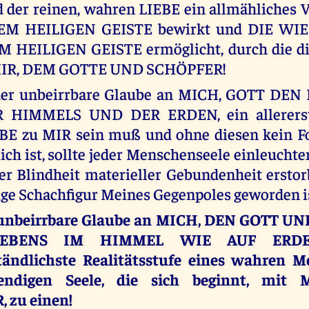
 der reinen, wahren LIEBE ein allmähliches
EM HEILIGEN GEISTE bewirkt und DIE W
 HEILIGEN GEISTE ermöglicht, durch die di
MIR, DEM GOTTE UND SCHÖPFER!
der unbeirrbare Glaube an MICH, GOTT DE
 HIMMELS UND DER ERDEN, ein allererst
BE zu MIR sein muß und ohne diesen kein Fo
ch ist, sollte jeder Menschenseele einleuchten
er Blindheit materieller Gebundenheit ersto
e Schachfigur Meines Gegenpoles geworden i
, unbeirrbare Glaube an MICH, DEN GOTT 
LEBENS IM HIMMEL WIE AUF ERDEN
ständlichste Realitätsstufe eines wahren 
bendigen Seele, die sich beginnt, mit
 zu einen!