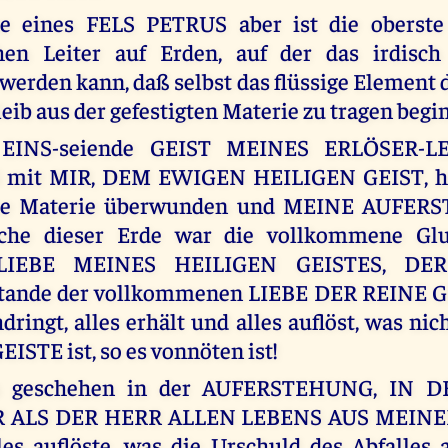
e eines FELS PETRUS aber ist die oberste
en Leiter auf Erden, auf der das irdisc
 werden kann, daß selbst das flüssige Element
ib aus der gefestigten Materie zu tragen begin
 EINS-seiende GEIST MEINES ERLÖSER-L
mit MIR, DEM EWIGEN HEILIGEN GEIST, hat
che Materie überwunden und MEINE AUFER
che dieser Erde war die vollkommene Gl
LIEBE MEINES HEILIGEN GEISTES, DER
tande der vollkommenen LIEBE DER REINE GE
hdringt, alles erhält und alles auflöst, was n
STE ist, so es vonnöten ist!
s geschehen in der AUFERSTEHUNG, IN 
 ALS DER HERR ALLEN LEBENS AUS MEIN
les auflöste, was die Urschuld des Abfalle