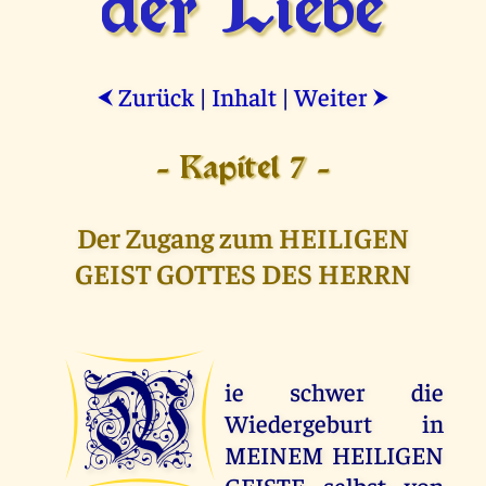
der Liebe
Zurück
|
Inhalt
|
Weiter
⮜
⮞
- Kapitel 7 -
Der Zugang zum HEILIGEN
GEIST GOTTES DES HERRN
W
ie schwer die
Wiedergeburt in
MEINEM HEILIGEN
GEISTE selbst von