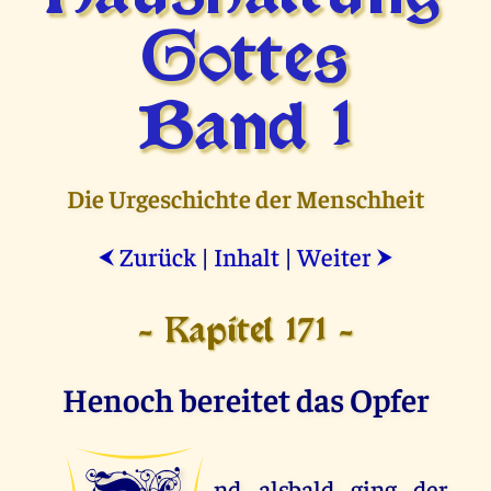
Gottes
Band 1
Die Urgeschichte der Menschheit
Zurück
|
Inhalt
|
Weiter
⮜
⮞
- Kapitel 171 -
Henoch bereitet das Opfer
nd alsbald ging der