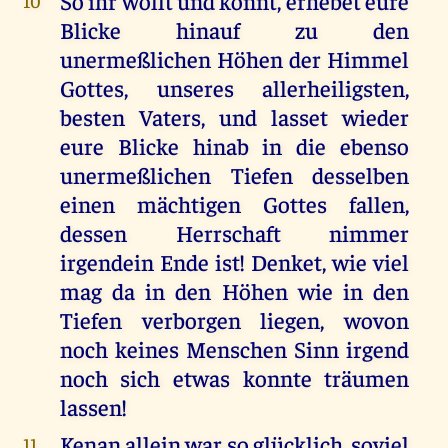
So ihr wollt und könnt, erhebet eure
10
Blicke hinauf zu den
unermeßlichen Höhen der Himmel
Gottes, unseres allerheiligsten,
besten Vaters, und lasset wieder
eure Blicke hinab in die ebenso
unermeßlichen Tiefen desselben
einen mächtigen Gottes fallen,
dessen Herrschaft nimmer
irgendein Ende ist! Denket, wie viel
mag da in den Höhen wie in den
Tiefen verborgen liegen, wovon
noch keines Menschen Sinn irgend
noch sich etwas konnte träumen
lassen!
Kenan allein war so glücklich, soviel
11