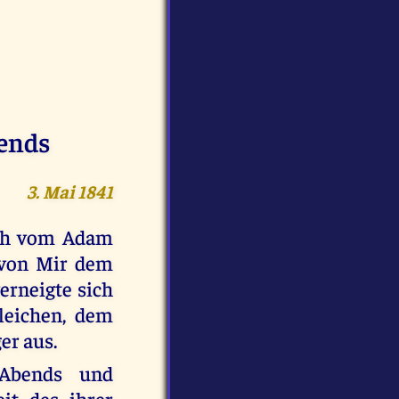
bends
3. Mai 1841
sch vom Adam
 von Mir dem
erneigte sich
leichen, dem
er aus.
 Abends und
it des ihrer