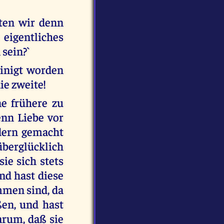
ten wir denn
 eigentliches
sein?`
einigt worden
ie zweite!
ne frühere zu
enn Liebe vor
dern gemacht
überglücklich
sie sich stets
nd hast diese
ommen sind, da
en, und hast
darum, daß sie