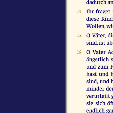
dadurch an
Ihr frage
14
diese Kind
Wollen, wi
O Väter, d
15
sind, ist ü
O Vater Ad
16
ängstlich 
und zum H
hast und h
sind, und h
minder den
verurteilt
sie sich 
endlich ga