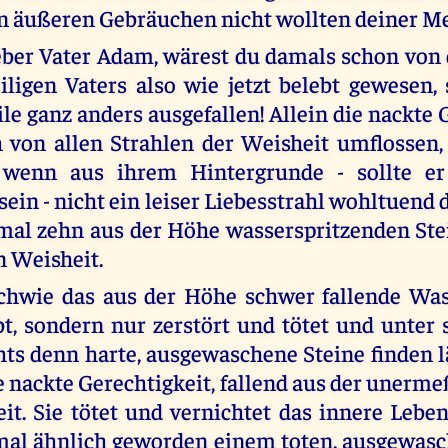
 äußeren Gebräuchen nicht wollten deiner Me
ieber Vater Adam, wärest du damals schon von 
iligen Vaters also wie jetzt belebt gewesen,
le ganz anders ausgefallen! Allein die nackte 
von allen Strahlen der Weisheit umflossen,
 wenn aus ihrem Hintergrunde - sollte e
sein - nicht ein leiser Liebesstrahl wohltuend
mal zehn aus der Höhe wasserspritzenden Ste
n Weisheit.
ichwie das aus der Höhe schwer fallende Wa
bt, sondern nur zerstört und tötet und unter 
hts denn harte, ausgewaschene Steine finden l
ie nackte Gerechtigkeit, fallend aus der unerm
it. Sie tötet und vernichtet das innere Leben
mal ähnlich geworden einem toten, ausgewasc