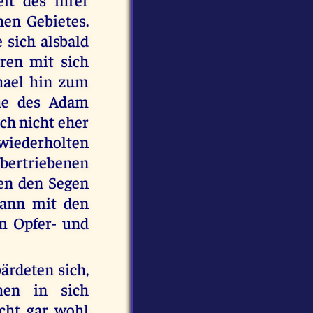
en Gebietes.
 sich alsbald
ren mit sich
hael hin zum
ähe des Adam
ich nicht eher
wiederholten
übertriebenen
en den Segen
dann mit den
m Opfer- und
ärdeten sich,
en in sich
icht gar wohl