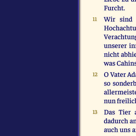
Furcht.
Wir sind 
11
Hochachtun
Verachtun
unserer in
nicht abhie
was Cahins
O Vater Ad
12
so sonderb
allermeist
nun freili
Das Tier 
13
dadurch an
auch uns a