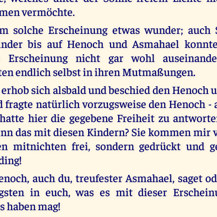
men vermöchte.
 solche Erscheinung etwas wunder; auch 
inder bis auf Henoch und Asmahael konnte
te Erscheinung nicht gar wohl auseinand
en endlich selbst in ihren Mutmaßungen.
erhob sich alsbald und beschied den Henoch
d fragte natürlich vorzugsweise den Henoch - 
atte hier die gegebene Freiheit zu antworten
enn das mit diesen Kindern? Sie kommen mir v
en mitnichten frei, sondern gedrückt und 
ding!
enoch, auch du, treufester Asmahael, saget od
sten in euch, was es mit dieser Erschein
s haben mag!