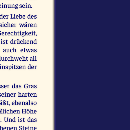
inung sein.
der Liebe des
 sicher wären
Gerechtigkeit,
 ist drückend
r auch etwas
 durchweht all
inspitzen der
sser das Gras
seiner harten
äßt, ebenalso
eßlichen Höhe
. Und ist das
henen Steine