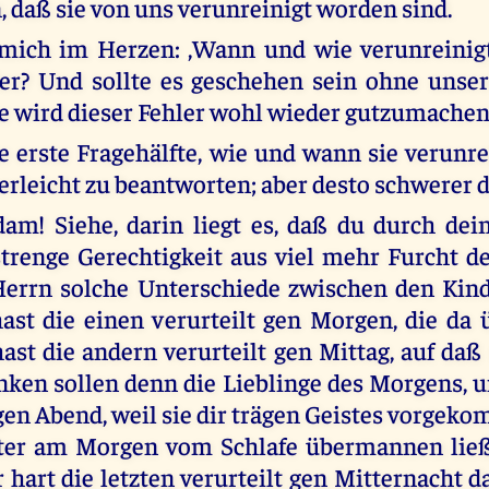
, daß sie von uns verunreinigt worden sind.
t mich im Herzen: ,Wann und wie verunreinig
er? Und sollte es geschehen sein ohne unser
e wird dieser Fehler wohl wieder gutzumachen 
ie erste Fragehälfte, wie und wann sie verunr
berleicht zu beantworten; aber desto schwerer d
am! Siehe, darin liegt es, daß du durch dei
strenge Gerechtigkeit aus viel mehr Furcht d
errn solche Unterschiede zwischen den Kin
ast die einen verurteilt gen Morgen, die da 
ast die andern verurteilt gen Mittag, auf daß 
ken sollen denn die Lieblinge des Morgens, u
 gen Abend, weil sie dir trägen Geistes vorgek
öfter am Morgen vom Schlafe übermannen ließ
r hart die letzten verurteilt gen Mitternacht 