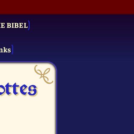
IE BIBEL
nks
ttes