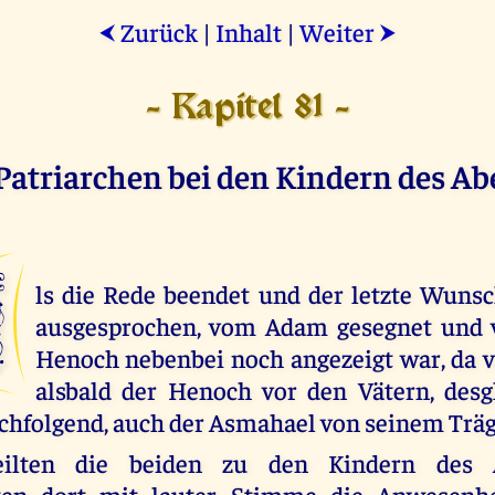
Zurück
|
Inhalt
|
Weiter
⮜
⮞
- Kapitel 81 -
Patriarchen bei den Kindern des A
A
ls die Rede beendet und der letzte Wun
ausgesprochen, vom Adam gesegnet und
Henoch nebenbei noch angezeigt war, da v
alsbald der Henoch vor den Vätern, desg
hfolgend, auch der Asmahael von seinem Träg
eilten die beiden zu den Kindern des
ten dort mit lauter Stimme die Anwesenhe