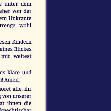
me unter dem
 eher von der
 dem Unkraute
trenge wohl
iesen Kindern
eines Blickes
mit weitest
ns klare und
n! Amen."
ret alle, ihr
g von unserer
at ihnen die
 knechtischer