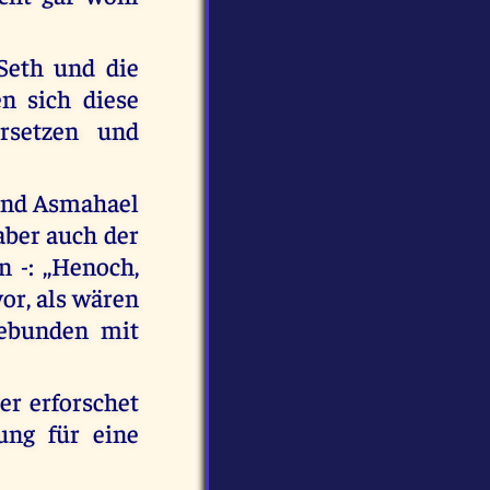
Seth und die
n sich diese
ersetzen und
 und Asmahael
aber auch der
 -: ,,Henoch,
or, als wären
gebunden mit
er erforschet
ung für eine