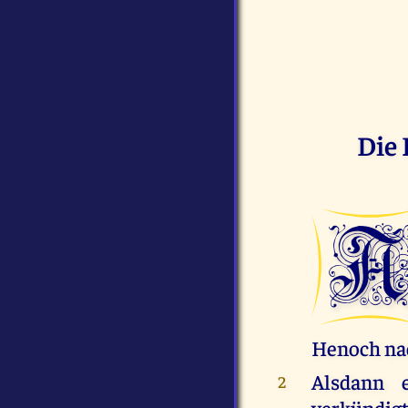
Die 
Henoch nac
Alsdann 
2
verkündig