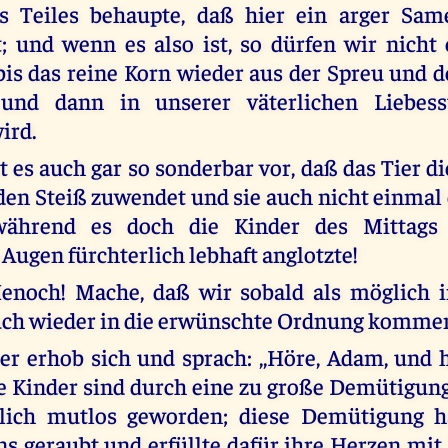
s Teiles behaupte, daß hier ein arger Sa
; und wenn es also ist, so dürfen wir nicht
s bis das reine Korn wieder aus der Spreu und
und dann in unserer väterlichen Liebess
ird.
es auch gar so sonderbar vor, daß das Tier d
den Steiß zuwendet und sie auch nicht einmal 
während es doch die Kinder des Mittags 
 Augen fürchterlich lebhaft anglotzte!
Henoch! Mache, daß wir sobald als möglich i
uch wieder in die erwünschte Ordnung komme
r erhob sich und sprach: ,,Höre, Adam, und hö
se Kinder sind durch eine zu große Demütigun
zlich mutlos geworden; diese Demütigung h
ns geraubt und erfüllte dafür ihre Herzen mit