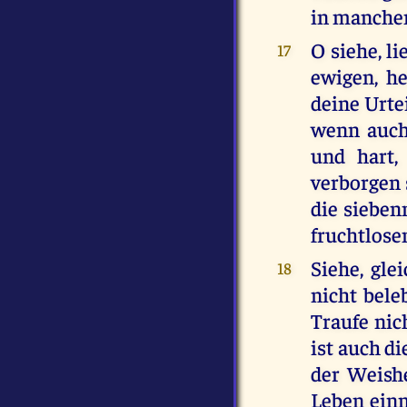
in manchen
O siehe, l
17
ewigen, he
deine Urtei
wenn auch 
und hart,
verborgen 
die sieben
fruchtlose
Siehe, gle
18
nicht bele
Traufe nic
ist auch d
der Weishe
Leben ein