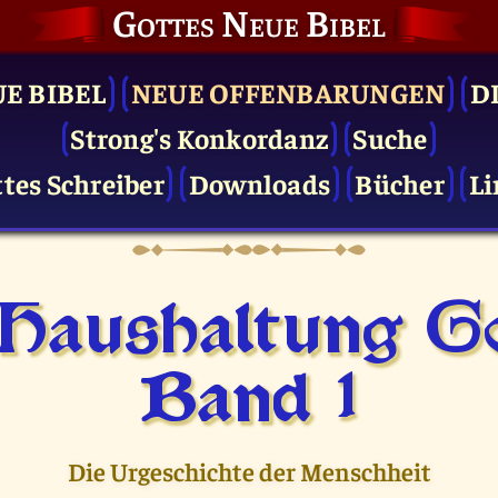
Gottes Neue Bibel
UE BIBEL
NEUE OFFENBARUNGEN
D
Strong's Konkordanz
Suche
tes Schreiber
Downloads
Bücher
Li
 Haushaltung Go
Band 1
Die Urgeschichte der Menschheit