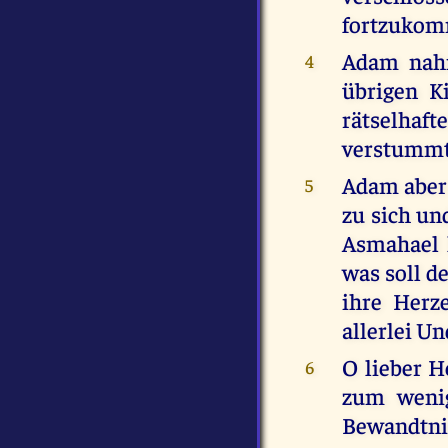
fortzukom
Adam nahm
4
übrigen K
rätselhaf
verstummt
Adam aber 
5
zu sich un
Asmahael h
was soll d
ihre Herz
allerlei Un
O lieber H
6
zum wenig
Bewandtni