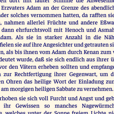
 Erzvaters Adam an der Grenze des abendlich
nder solches vernommen hatten, da rafften sie
 nahmen allerlei Früchte und andere Eßwa
n dann ehrfurchtsvoll mit Henoch und Asma
Adam. Als sie in starker Anzahl in die N
fielen sie auf ihre Angesichter und getrauten s
en, als bis ihnen vom Adam durch Kenan zum 
eutet wurde, daß sie sich endlich aus ihrer 
 vor den Vätern erheben sollten und empfang
zur Rechtfertigung ihrer Gegenwart, um 
ten Ohren das heilige Wort der Einladung zu
 am morgigen heiligen Sabbate zu vernehmen.
rhoben sie sich voll Furcht und Angst und geb
 ihr Gewissen so manches Nagewürmch
e, welches unter der Sonne freiem Lichte n