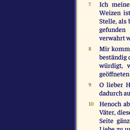
Ich meine
7
Weizen ist
Stelle, al
gefunden 
verwahrt w
Mir kommt 
8
beständig 
würdigt, 
geöffneten
O lieber 
9
dadurch a
Henoch abe
10
Väter, die
Seite gän
Liebe zu u