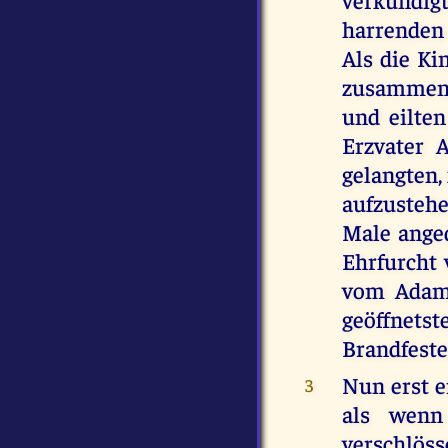
harrenden
Als die Ki
zusammen,
und eilte
Erzvater 
gelangten, 
aufzusteh
Male anged
Ehrfurcht
vom Adam 
geöffnets
Brandfeste
Nun erst e
3
als wenn
verschlöss