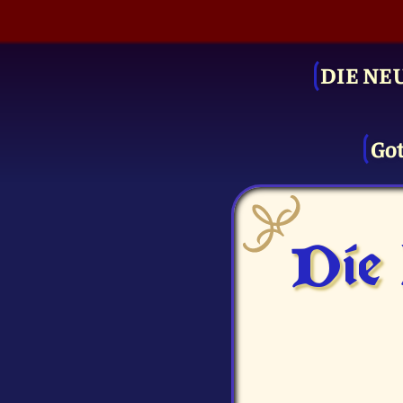
DIE NE
Got
Die