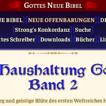
Gottes Neue Bibel
UE BIBEL
NEUE OFFENBARUNGEN
D
Strong's Konkordanz
Suche
tes Schreiber
Downloads
Bücher
Li
 Haushaltung Go
Band 2
eg und geistige Blüte des ersten Weltreiches