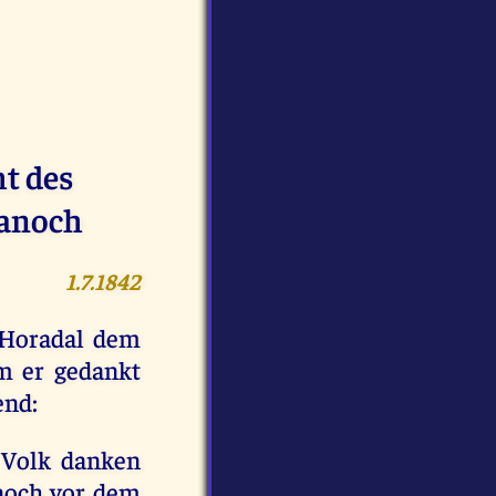
ht des
Hanoch
1.7.1842
 Horadal dem
m er gedankt
end:
 Volk danken
 noch vor dem