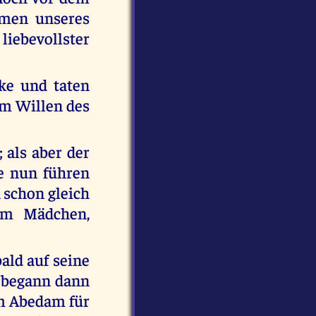
men unseres
 liebevollster
ke und taten
em Willen des
; als aber der
e nun führen
h schon gleich
em Mädchen,
bald auf seine
d begann dann
em Abedam für