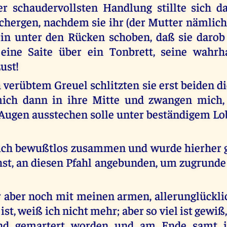
er schaudervollsten Handlung stillte sich d
Schergen, nachdem sie ihr (der Mutter nämlich
ein unter den Rücken schoben, daß sie darob
eine Saite über ein Tonbrett, seine wahrha
ust!
 verübtem Greuel schlitzten sie erst beiden di
ch dann in ihre Mitte und zwangen mich,
 Augen ausstechen solle unter beständigem Lo
 ich bewußtlos zusammen und wurde hierher g
hst, an diesen Pfahl angebunden, um zugrunde
 aber noch mit meinen armen, allerunglückli
st, weiß ich nicht mehr; aber so viel ist gewiß
ind gemartert worden und am Ende samt 