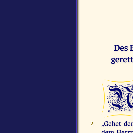
Des E
geret
,,Gehet d
2
dem Herrn 