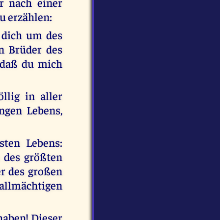
r nach einer
zu erzählen:
e dich um des
n Brüder des
 daß du mich
llig in aller
ngen Lebens,
sten Lebens:
s des größten
er des großen
 allmächtigen
haben! Dieser