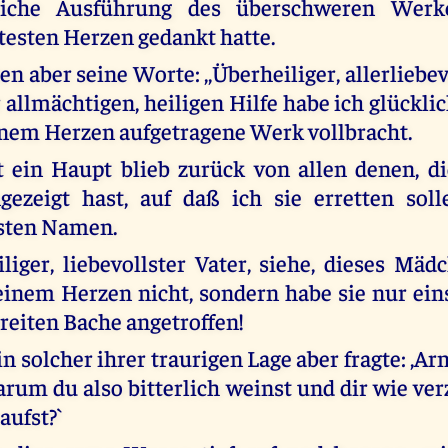
kliche Ausführung des überschweren Wer
testen Herzen gedankt hatte.
en aber seine Worte: ,,Überheiliger, allerliebev
 allmächtigen, heiligen Hilfe habe ich glückli
nem Herzen aufgetragene Werk vollbracht.
t ein Haupt blieb zurück von allen denen, d
gezeigt hast, auf daß ich sie erretten sol
gsten Namen.
iliger, liebevollster Vater, siehe, dieses Mäd
einem Herzen nicht, sondern habe sie nur ei
reiten Bache angetroffen!
 in solcher ihrer traurigen Lage aber fragte: ,A
darum du also bitterlich weinst und dir wie ve
aufst?`