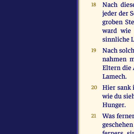
Nach dies
18
jeder der 
groben St
ward wie 
sinnliche L
Nach solch
19
nahmen mi
Eltern die
Lamech.
Hier sank
20
wie du sie
Hunger.
Was ferner
21
geschehen i
ferners s