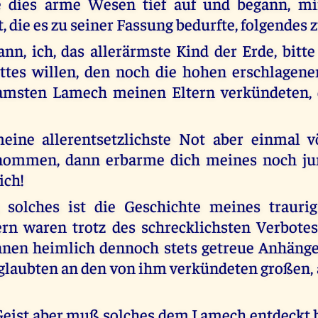
e dies arme Wesen tief auf und begann, mi
, die es zu seiner Fassung bedurfte, folgendes 
nn, ich, das allerärmste Kind der Erde, bitt
ttes willen, den noch die hohen erschlagene
samsten Lamech meinen Eltern verkündeten,
ine allerentsetzlichste Not aber einmal vö
nommen, dann erbarme dich meines noch ju
ich!
 solches ist die Geschichte meines traurig
rn waren trotz des schrecklichsten Verbote
nnen heimlich dennoch stets getreue Anhäng
glaubten an den von ihm verkündeten großen,
Geist aber muß solches dem Lamech entdeckt 