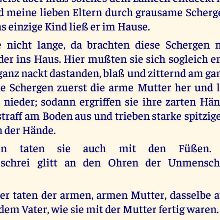
ld meine lieben Eltern durch grausame Scherg
s einzige Kind ließ er im Hause.
e nicht lange, da brachten diese Schergen
der ins Haus. Hier mußten sie sich sogleich en
ganz nackt dastanden, blaß und zitternd am gan
 Schergen zuerst die arme Mutter her und l
nieder; sodann ergriffen sie ihre zarten Hän
straff am Boden aus und trieben starke spitzig
n der Hände.
chen taten sie auch mit den Füßen.
schrei glitt an den Ohren der Unmensch
er taten der armen, armen Mutter, dasselbe a
dem Vater, wie sie mit der Mutter fertig waren.