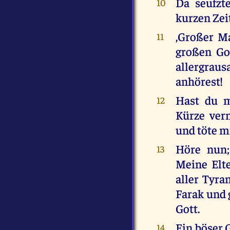
Da seufzt
10
kurzen Zeit
,Großer Ma
11
großen Go
allergrau
anhörest!
Hast du me
12
Kürze ver
und töte m
Höre nun;
13
Meine Elte
aller Tyra
Farak und 
Gott.
Ein böser 
14