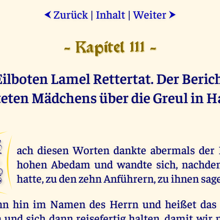
Zurück
|
Inhalt
|
Weiter
⮜
⮞
- Kapitel 111 -
ilboten Lamel Rettertat. Der Beric
teten Mädchens über die Greul in 
N
ach diesen Worten dankte abermals der
hohen Abedam und wandte sich, nachde
hatte, zu den zehn Anführern, zu ihnen sag
enn hin im Namen des Herrn und heißet das
und sich dann reisefertig halten, damit wir