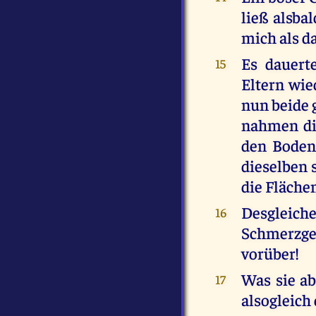
ließ alsba
mich als da
Es dauert
15
Eltern wie
nun beide 
nahmen die
den Boden 
dieselben 
die Fläche
Desglei
16
Schmerzge
vorüber!
Was sie ab
17
alsogleich 