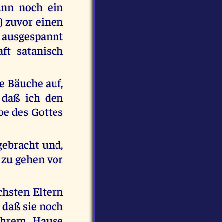
ann noch ein
) zuvor einen
 ausgespannt
ft satanisch
e Bäuche auf,
 daß ich den
be des Gottes
ebracht und,
 zu gehen vor
chsten Eltern
, daß sie noch
ihrem Hause