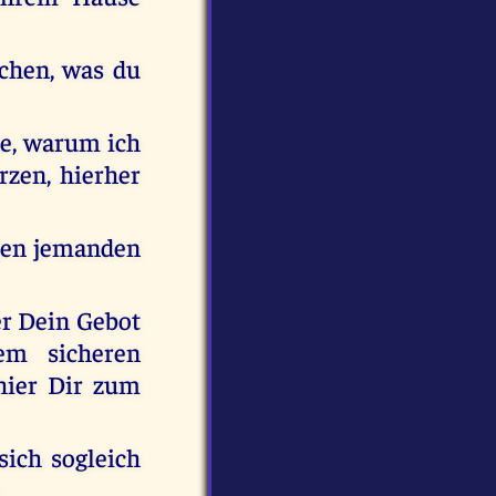
achen, was du
he, warum ich
rzen, hierher
egen jemanden
er Dein Gebot
em sicheren
 hier Dir zum
sich sogleich
: