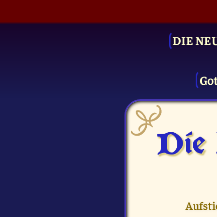
DIE NE
Got
Die
Aufsti