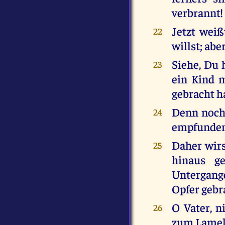
verbrannt!
Jetzt weiß
22
willst; abe
Siehe, Du 
23
ein Kind m
gebracht h
Denn noch 
24
empfunden 
Daher wirs
25
hinaus g
Untergange
Opfer gebr
O Vater, n
26
zum Lamel 