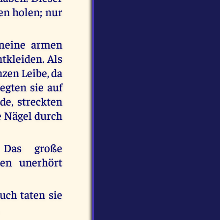
en holen; nur
 meine armen
tkleiden. Als
zen Leibe, da
egten sie auf
de, streckten
e Nägel durch
 Das große
en unerhört
uch taten sie