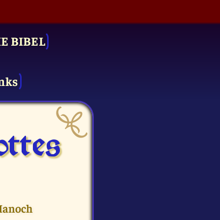
IE BIBEL
nks
ttes
 Hanoch