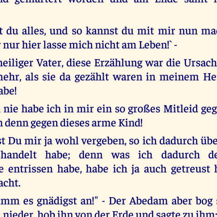
t du alles, und so kannst du mit mir nun m
r nur hier lasse mich nicht am Leben!` -
heiliger Vater, diese Erzählung war die Ursac
ehr, als sie da gezählt waren in meinem He
abe!
nie habe ich in mir ein so großes Mitleid g
denn gegen dieses arme Kind!
t Du mir ja wohl vergeben, so ich dadurch üb
ehandelt habe; denn was ich dadurch d
 entrissen habe, habe ich ja auch getreust
acht.
imm es gnädigst an!" - Der Abedam aber bog 
nieder, hob ihn von der Erde und sagte zu ihm