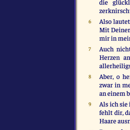
die glüc
zerknirsch
Also lautet
6
Mit Deiner
mir in mei
Auch nich
7
Herzen an
allerheili
Aber, o he
8
zwar in m
an einem b
Als ich sie
9
fehlt dir, 
Haare ausr