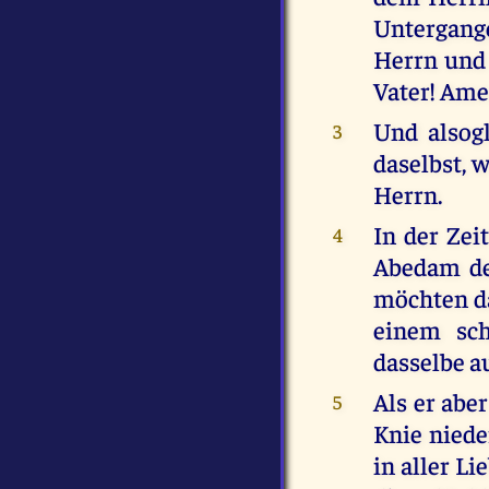
Untergang
Herrn und g
Vater! Ame
Und alsog
3
daselbst, 
Herrn.
In der Zei
4
Abedam de
möchten das
einem sch
dasselbe a
Als er abe
5
Knie niede
in aller L