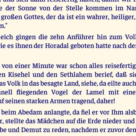
e der Sonne von der Stelle kommen im Na
roßen Gottes, der da ist ein wahrer, heiliger,
n."
leich gingen die zehn Anführer hin zum Vol
wie es ihnen der Horadal geboten hatte nach d
t von einer Minute war schon alles reisefertig
n Kisehel und den Sethlahem berief, daß si
 Volk in das besagte Land, siehe, da eilte auc
nell fliegenden Vogel der Lamel mit ein
uf seinen starken Armen tragend, daher!
r beim Abedam anlangte, da fiel er vor Ihm als
r, stellte das Mädchen auf die Erde nieder un
iebe und Demut zu reden, nachdem er zuvor d