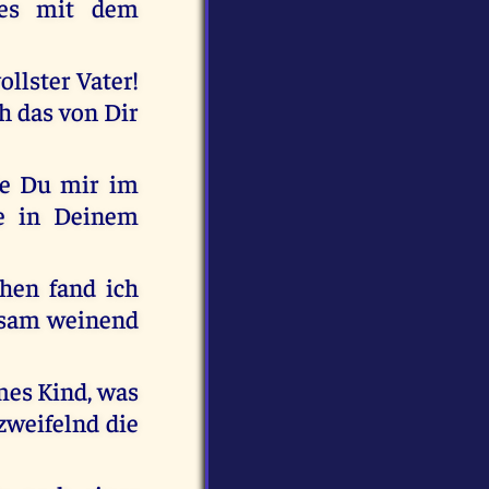
kes mit dem
ollster Vater!
ch das von Dir
ie Du mir im
le in Deinem
chen fand ich
nsam weinend
rmes Kind, was
rzweifelnd die