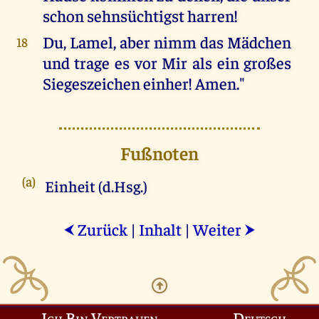
schon sehnsüchtigst harren!
Du, Lamel, aber nimm das Mädchen
18
und trage es vor Mir als ein großes
Siegeszeichen einher! Amen."
Fußnoten
(a)
Einheit (d.Hsg.)
Zurück
|
Inhalt
|
Weiter
⮜
⮞
Ich Bin Vertrauen
Deutsch