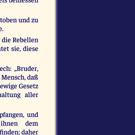
 toben und zu
e.
r die Rebellen
et sie, diese
ch: ,,Bruder,
in Mensch, daß
 ewige Gesetz
altung aller
pfangen, und
 ihnen dem
finden; daher