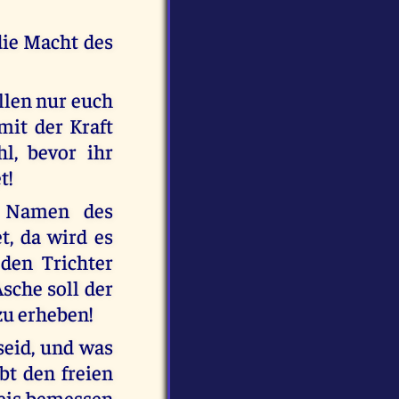
die Macht des
ollen nur euch
mit der Kraft
l, bevor ihr
t!
m Namen des
t, da wird es
den Trichter
sche soll der
zu erheben!
seid, und was
abt den freien
reis bemessen