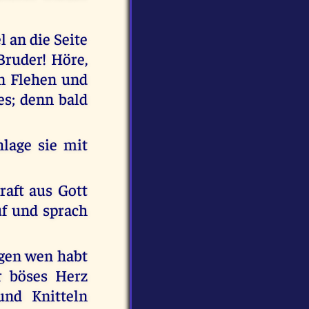
 an die Seite
Bruder! Höre,
in Flehen und
es; denn bald
lage sie mit
raft aus Gott
uf und sprach
egen wen habt
r böses Herz
und Knitteln