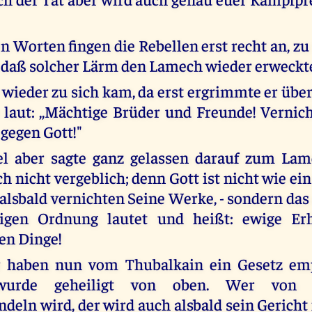
n Worten fingen die Rebellen erst recht an, zu
o daß solcher Lärm den Lamech wieder erweckt
r wieder zu sich kam, da erst ergrimmte er übe
 laut: ,,Mächtige Brüder und Freunde! Vernicht
gegen Gott!"
l aber sagte ganz gelassen darauf zum Lame
ch nicht vergeblich; denn Gott ist nicht wie e
alsbald vernichten Seine Werke, - sondern das
igen Ordnung lautet und heißt: ewige Erh
en Dinge!
r haben nun vom Thubalkain ein Gesetz em
 wurde geheiligt von oben. Wer von
deln wird, der wird auch alsbald sein Gericht 