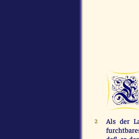
E
Als der L
2
furchtbare
daß er da