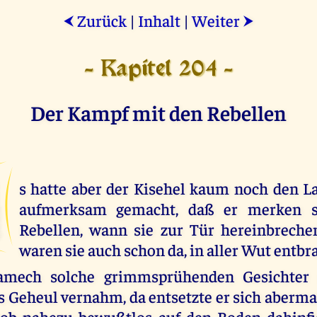
Zurück
|
Inhalt
|
Weiter
⮜
⮞
- Kapitel 204 -
Der Kampf mit den Rebellen
s hatte aber der Kisehel kaum noch den 
aufmerksam gemacht, daß er merken so
Rebellen, wann sie zur Tür hereinbreche
waren sie auch schon da, in aller Wut entbr
amech solche grimmsprühenden Gesichter 
s Geheul vernahm, da entsetzte er sich abermal
rob nahezu bewußtlos auf den Boden dahinf