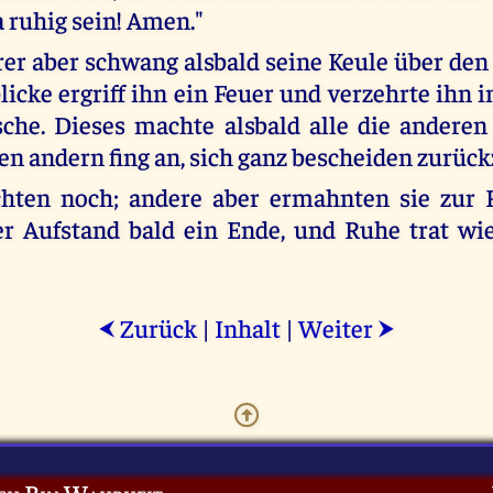
a ruhig sein! Amen."
er aber schwang alsbald seine Keule über den 
icke ergriff ihn ein Feuer und verzehrte ihn 
sche. Dieses machte alsbald alle die anderen
en andern fing an, sich ganz bescheiden zurüc
uchten noch; andere aber ermahnten sie zur 
er Aufstand bald ein Ende, und Ruhe trat wi
Zurück
|
Inhalt
|
Weiter
⮜
⮞
ch Bin Wahrheit