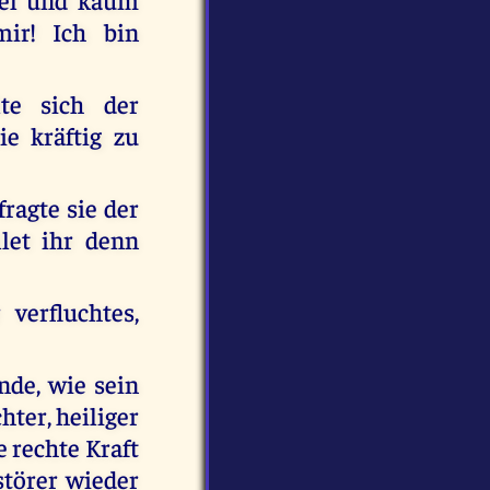
mir! Ich bin
lte sich der
e kräftig zu
fragte sie der
let ihr denn
verfluchtes,
de, wie sein
hter, heiliger
e rechte Kraft
störer wieder