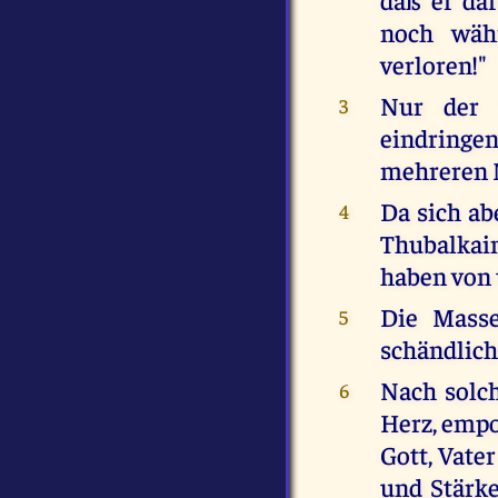
noch währ
verloren!"
Nur der T
3
eindringe
mehreren 
Da sich ab
4
Thubalkai
haben von 
Die Masse
5
schändlich
Nach solc
6
Herz, empor
Gott, Vater
und Stärke