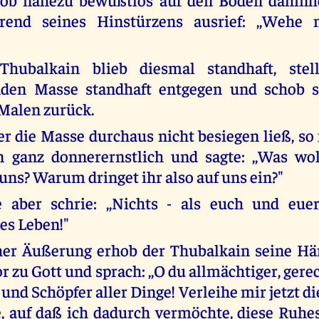
end seines Hinstürzens ausrief: ,,Wehe 
hubalkain blieb diesmal standhaft, stel
nden Masse standhaft entgegen und schob si
Malen zurück.
er die Masse durchaus nicht besiegen ließ, so 
n ganz donnerernstlich und sagte: ,,Was wol
uns? Warum dringet ihr also auf uns ein?"
 aber schrie: ,,Nichts - als euch und euer 
es Leben!"
her Äußerung erhob der Thubalkain seine Hän
 zu Gott und sprach: ,,O du allmächtiger, gerec
 und Schöpfer aller Dinge! Verleihe mir jetzt di
, auf daß ich dadurch vermöchte, diese Ruhe