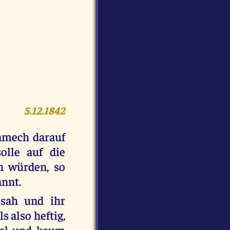
5.12.1842
Lamech darauf
lle auf die
n würden, so
annt.
sah und ihr
s also heftig,
iel und kaum