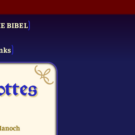
IE BIBEL
nks
ttes
 Hanoch