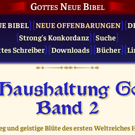
Gottes Neue Bibel
UE BIBEL
NEUE OFFENBARUNGEN
D
Strong's Konkordanz
Suche
tes Schreiber
Downloads
Bücher
Li
 Haushaltung Go
Band 2
eg und geistige Blüte des ersten Weltreiches