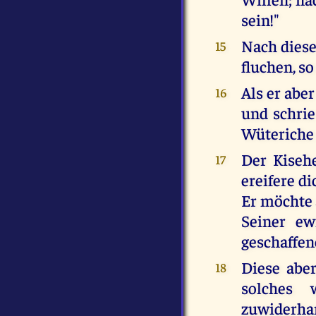
sein!"
Nach diese
15
fluchen, s
Als er abe
16
und schrie
Wüteriche 
Der Kisehe
17
ereifere di
Er möchte 
Seiner ew
geschaffen
Diese abe
18
solches
zuwiderhan