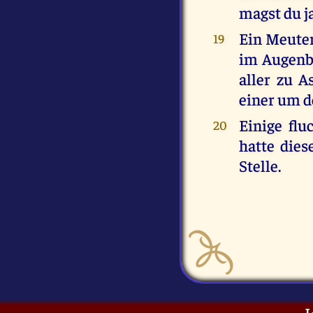
magst du j
Ein Meuter
19
im Augenbl
aller zu A
einer um d
Einige fl
20
hatte dies
Stelle.
I