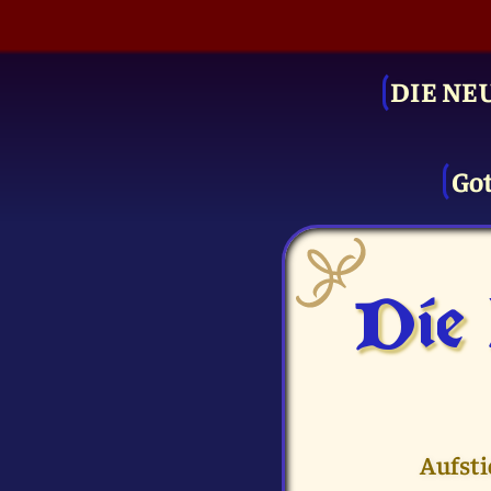
DIE NE
Got
Die
Aufsti