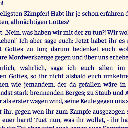
n!
eligsten Kämpfer! Habt ihr je schon erfahren 
ten, allmächtigen Gottes?
t: ,Nein, was haben wir mit der zu tun?! Wir w
eben!` Ich aber sage euch: Jetzt habet ihr es 
 Gottes zu tun; darum bedenket euch woh
ure Mordwerkzeuge gegen und über uns erhebe
rlich, wahrlich, sage ich euch allen i
en Gottes, so ihr nicht alsbald euch umkehre
hen wie jemandem, der da gefallen wäre in 
ndst stark brennenden Berges; zu Staub und A
r als erster wagen wird, seine Keule gegen uns 
 ihr, gegen wen ihr zum Kampfe ausgezogen 
 euer harrt! Tuet nun, was ihr wollet, - ihr h
ch der Tat aber wird auch genau euer Kampfp