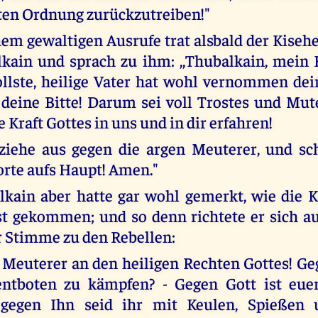
ten Ordnung zurückzutreiben!"
em gewaltigen Ausrufe trat alsbald der Kisehel
kain und sprach zu ihm: ,,Thubalkain, mein 
ollste, heilige Vater hat wohl vernommen de
 deine Bitte! Darum sei voll Trostes und Mut
e Kraft Gottes in uns und in dir erfahren!
ziehe aus gegen die argen Meuterer, und sch
rte aufs Haupt! Amen."
kain aber hatte gar wohl gemerkt, wie die K
st gekommen; und so denn richtete er sich a
r Stimme zu den Rebellen:
hr Meuterer an den heiligen Rechten Gottes! G
entboten zu kämpfen? - Gegen Gott ist eue
; gegen Ihn seid ihr mit Keulen, Spießen 