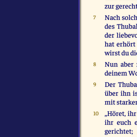
zur gerech
Nach solch
7
des Thubal
der liebev
hat erhört
wirst du di
Nun aber 
8
deinem Wo
Der Thubal
9
über ihn i
mit starke
,,Höret, i
10
ihr euch 
gerichtet