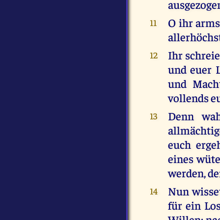
ausgezoge
O ihr arms
11
allerhöchs
Ihr schreie
12
und euer L
und Macht
vollends e
Denn wah
13
allmächtig
euch erge
eines wüte
werden, de
Nun wisset
14
für ein Los
Willen; na