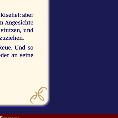
Kisehel; aber
im Angesichte
 stutzen, und
kzuziehen.
Reue. Und so
eder an seine
Deutsch