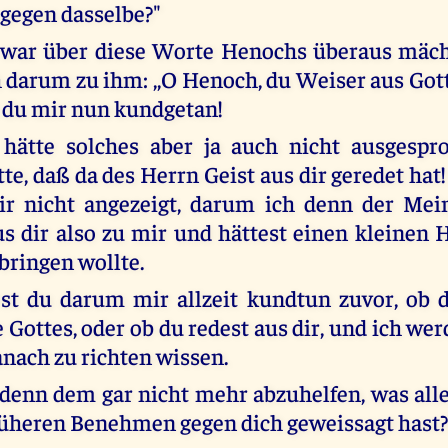
gegen dasselbe?"
war über diese Worte Henochs überaus mächt
 darum zu ihm: ,,O Henoch, du Weiser aus Gott
 du mir nun kundgetan!
 hätte solches aber ja auch nicht ausgespr
te, daß da des Herrn Geist aus dir geredet hat
ir nicht angezeigt, darum ich denn der Mei
us dir also zu mir und hättest einen kleinen
 bringen wollte.
est du darum mir allzeit kundtun zuvor, ob 
 Gottes, oder ob du redest aus dir, und ich we
danach zu richten wissen.
t denn dem gar nicht mehr abzuhelfen, was all
heren Benehmen gegen dich geweissagt hast?