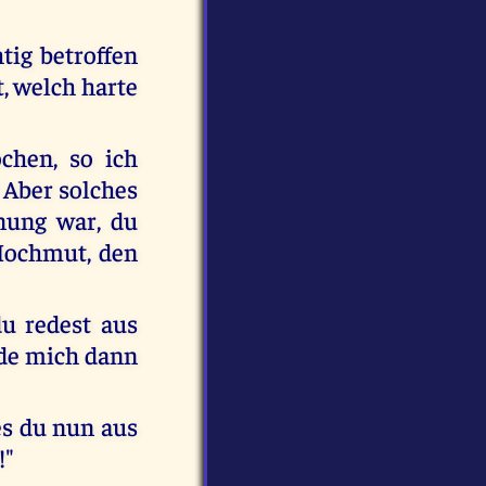
ig betroffen
, welch harte
ochen, so ich
! Aber solches
nung war, du
 Hochmut, den
du redest aus
rde mich dann
es du nun aus
!"