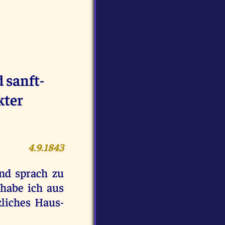
 sanft-
kter
4.9.1843
nd sprach zu
 habe ich aus
liches Haus-