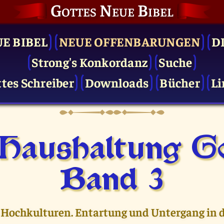
Gottes Neue Bibel
UE BIBEL
NEUE OFFENBARUNGEN
D
Strong's Konkordanz
Suche
tes Schreiber
Downloads
Bücher
Li
 Haushaltung Go
Band 3
 Hochkulturen. Entartung und Untergang in d