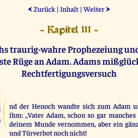
Zurück
|
Inhalt
|
Weiter
⮜
⮞
- Kapitel 111 -
s traurig-wahre Prophezeiung und
ste Rüge an Adam. Adams mißglüc
Rechtfertigungsversuch
U
nd der Henoch wandte sich zum Adam u
ihm: ,,Vater Adam, schon so gar manches
deinem Munde vernommen, aber ein gänz
und Türverbot noch nicht!