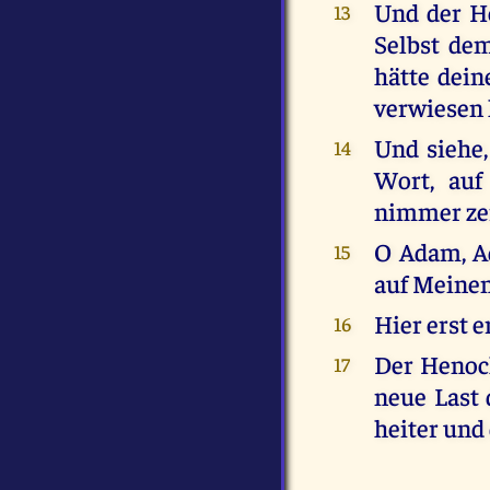
Und der H
13
Selbst de
hätte dein
verwiesen 
Und siehe,
14
Wort, auf
nimmer zer
O Adam, Ad
15
auf Meinen
Hier erst 
16
Der Henoch
17
neue Last 
heiter und