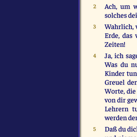
Ach, um w
2
solches d
Wahrlich, w
3
Erde, das 
Zeiten!
Ja, ich sa
4
Was du nu
Kinder tun
Greuel de
Worte, die
von dir ge
Lehrern t
werden den
Daß du dic
5