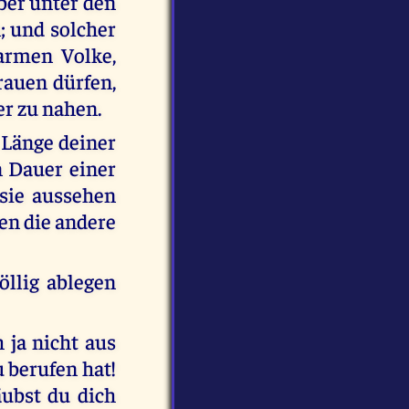
er unter den
; und solcher
armen Volke,
rauen dürfen,
er zu nahen.
 Länge deiner
n Dauer einer
 sie aussehen
gen die andere
öllig ablegen
 ja nicht aus
 berufen hat!
ubst du dich