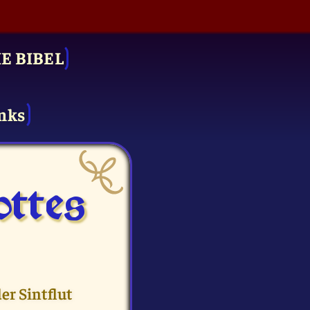
IE BIBEL
nks
ttes
er Sintflut