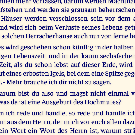
nden mehr vorlassen, darum werden Machthab
fstehen und werden sie grausam beherrschen
 Häuser werden verschlossen sein vor dem 
d wird sich beim Verluste seines Lebens get
 solchen Herrscherhause auch nur von ferne h
s wird geschehen schon künftig in der halben
gen Lebenszeit; und in der kaum sechsfache
Zeit, als du schon lebst auf dieser Erde, wird
t eines erbosten Igels, bei dem eine Spitze ge
. - Mehr brauche ich dir nicht zu sagen.
arum bist du also und magst nicht einmal v
 was da ist eine Ausgeburt des Hochmutes?
n ich rede und handle, so rede und handle ich
rn aus dem Herrn, der mich vor euch allen dazu
ein Wort ein Wort des Herrn ist, warum strä