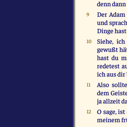
denn dann 
Der Adam 
9
und sprach
Dinge hast
Siehe, ich
10
gewußt hät
hast du m
redetest a
ich aus dir
Also sollt
11
dem Geiste
ja allzeit 
O sage, is
12
meinem frü