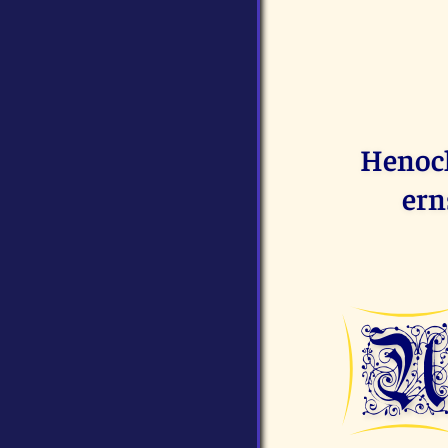
Henoch
ern