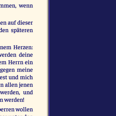
kommen, wenn
hen auf dieser
 den späteren
einem Herzen:
werden deine
dem Herrn ein
 gegen meine
test und mich
n allen jenen
 werden, und
en werden!
sperren wollen