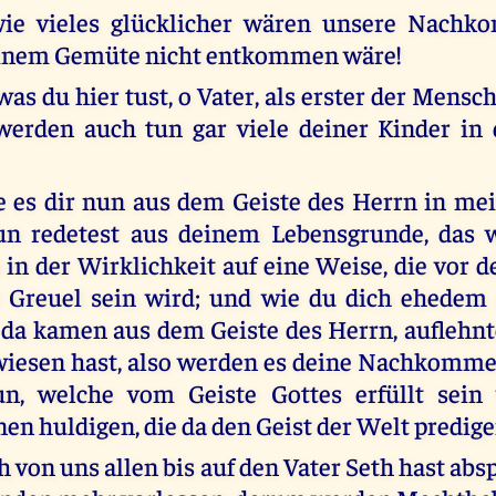
ie vieles glücklicher wären unsere Nach
einem Gemüte nicht entkommen wäre!
as du hier tust, o Vater, als erster der Mensc
werden auch tun gar viele deiner Kinder in
ge es dir nun aus dem Geiste des Herrn in m
n redetest aus deinem Lebensgrunde, das 
 in der Wirklichkeit auf eine Weise, die vor 
r Greuel sein wird; und wie du dich ehedem
 da kamen aus dem Geiste des Herrn, auflehn
wiesen hast, also werden es deine Nachkomme
un, welche vom Geiste Gottes erfüllt sein
en huldigen, die da den Geist der Welt predig
h von uns allen bis auf den Vater Seth hast ab