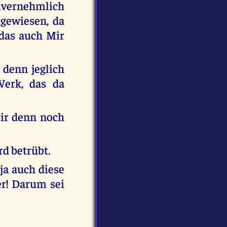
lvernehmlich
gewiesen, da
 das auch Mir
 denn jeglich
Werk, das da
Mir denn noch
rd betrübt.
 ja auch diese
er! Darum sei