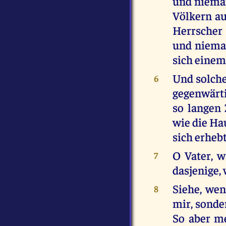
und niema
Völkern au
Herrscher
und nieman
sich einem
Und solche
6
gegenwärti
so langen 
wie die Hau
sich erhebt
O Vater, w
7
dasjenige,
Siehe, wen
8
mir, sonde
So aber m