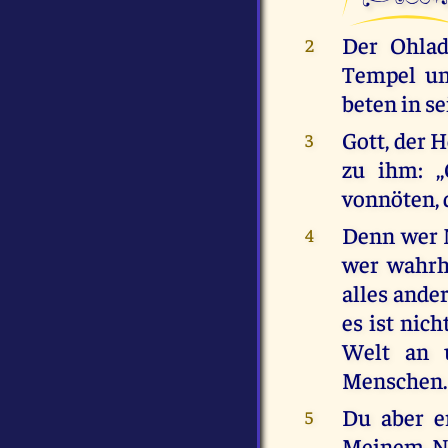
Der Ohlad
2
Tempel und
beten in s
Gott, der 
3
zu ihm: ,
vonnöten, 
Denn wer M
4
wer wahrha
alles ande
es ist nich
Welt an u
Menschen.
Du aber e
5
Meinem Na