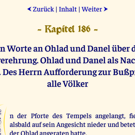
Zurück
|
Inhalt
|
Weiter
⮜
⮞
- Kapitel 186 -
n Worte an Ohlad und Danel über 
verehrung. Ohlad und Danel als Na
. Des Herrn Aufforderung zur Bußp
alle Völker
A
n der Pforte des Tempels angelangt, fi
alsbald auf sein Angesicht nieder und bete
der Ohlad angeraten hatte.