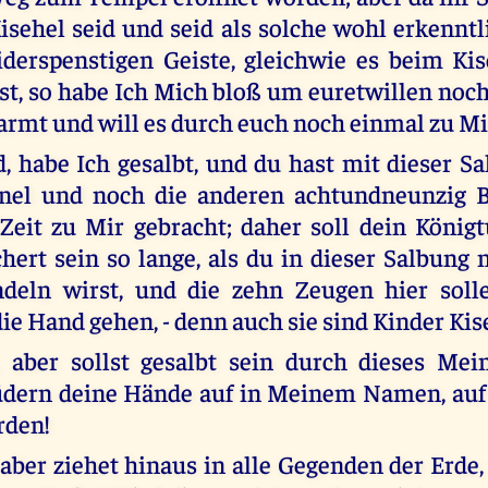
isehel seid und seid als solche wohl erkennt
derspenstigen Geiste, gleichwie es beim Kis
st, so habe Ich Mich bloß um euretwillen noch
armt und will es durch euch noch einmal zu Mir
, habe Ich gesalbt, und du hast mit dieser S
nel und noch die anderen achtundneunzig B
Zeit zu Mir gebracht; daher soll dein König
chert sein so lange, als du in dieser Salbun
deln wirst, und die zehn Zeugen hier sollen
die Hand gehen, - denn auch sie sind Kinder Kis
, aber sollst gesalbt sein durch dieses Mei
üdern deine Hände auf in Meinem Namen, auf 
rden!
ber ziehet hinaus in alle Gegenden der Erde,