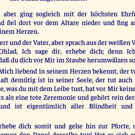
 aber ging sogleich mit der höchsten Ehrf
 fiel dort vor dem Altare nieder und fing a
einem Herzen.
Herr und der Vater, aber sprach aus der weißen
,Ohlad, Ich sage dir, erhebe dich; denn Ic
daß du dich vor Mir im Staube herumwälzen so
ich liebend in seinem Herzen bekennt, der t
ft demütig ist in seiner Seele, der tut auch 
re, was du mit dem Leibe tust, hat vor Mir kei
ts als eine tote Zeremonie und gehört rein der
nd ist eigentümlich aller Blindheit und
rhebe dich somit und gehe hin zur Pforte, 
men den Danel dasselbe tun! Hat er sich e