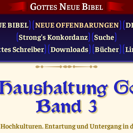
Gottes Neue Bibel
UE BIBEL
NEUE OFFENBARUNGEN
D
Strong's Konkordanz
Suche
tes Schreiber
Downloads
Bücher
Li
 Haushaltung Go
Band 3
 Hochkulturen. Entartung und Untergang in d