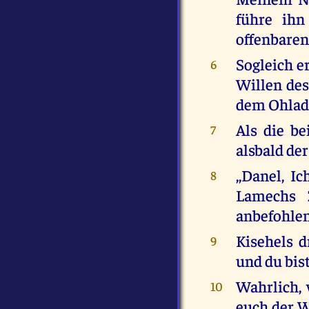
führe ihn
offenbaren
Sogleich e
6
Willen des
dem Ohlad 
Als die b
7
alsbald de
,,Danel, I
8
Lamechs 
anbefohle
Kisehels d
9
und du bist
Wahrlich, 
10
euch der W