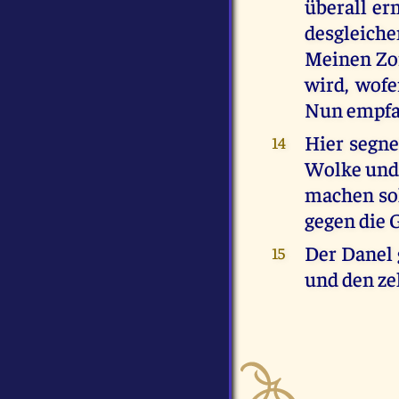
überall er
desgleich
Meinen Zor
wird, wofe
Nun empfa
Hier segne
14
Wolke und 
machen sol
gegen die 
Der Danel 
15
und den ze