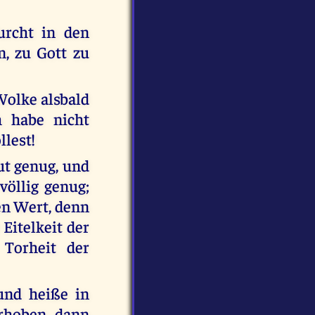
urcht in den
n, zu Gott zu
 Wolke alsbald
h habe nicht
llest!
ut genug, und
völlig genug;
nen Wert, denn
 Eitelkeit der
 Torheit der
und heiße in
rhoben, dann