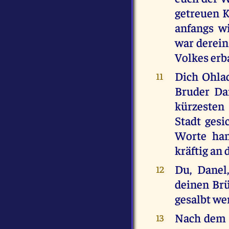
getreuen K
anfangs wi
war derein
Volkes erb
Dich Ohlad
11
Bruder Da
kürzesten 
Stadt gesi
Worte han
kräftig an 
Du, Danel
12
deinen Br
gesalbt we
Nach dem a
13