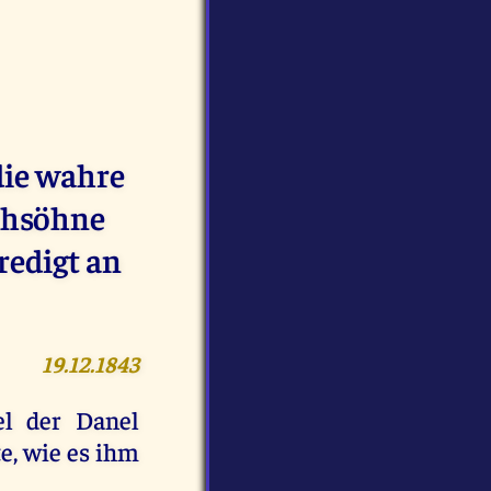
die wahre
chsöhne
redigt an
19.12.1843
el der Danel
te, wie es ihm