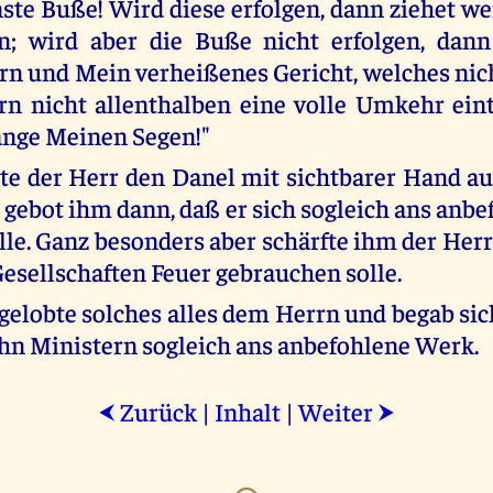
nste Buße! Wird diese erfolgen, dann ziehet we
en; wird aber die Buße nicht erfolgen, dann
n und Mein verheißenes Gericht, welches nic
rn nicht allenthalben eine volle Umkehr eint
nge Meinen Segen!"
te der Herr den Danel mit sichtbarer Hand a
gebot ihm dann, daß er sich sogleich ans anb
le. Ganz besonders aber schärfte ihm der Herr 
Gesellschaften Feuer gebrauchen solle.
gelobte solches alles dem Herrn und begab si
hn Ministern sogleich ans anbefohlene Werk.
Zurück
|
Inhalt
|
Weiter
⮜
⮞