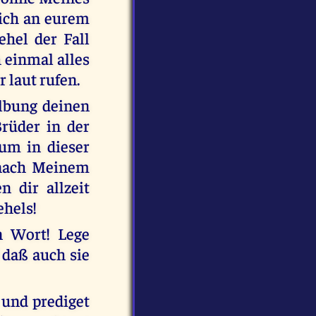
lich an eurem
ehel der Fall
 einmal alles
 laut rufen.
albung deinen
rüder in der
tum in dieser
g nach Meinem
 dir allzeit
ehels!
n Wort! Lege
daß auch sie
 und prediget