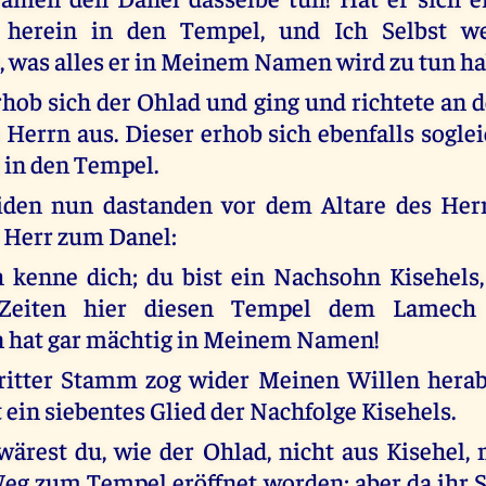
 herein in den Tempel, und Ich Selbst w
, was alles er in Meinem Namen wird zu tun ha
rhob sich der Ohlad und ging und richtete an 
 Herrn aus. Dieser erhob sich ebenfalls soglei
in den Tempel.
eiden nun dastanden vor dem Altare des Herr
r Herr zum Danel:
ch kenne dich; du bist ein Nachsohn Kisehels,
Zeiten hier diesen Tempel dem Lamech
n hat gar mächtig in Meinem Namen!
ritter Stamm zog wider Meinen Willen herab 
 ein siebentes Glied der Nachfolge Kisehels.
wärest du, wie der Ohlad, nicht aus Kisehel
eg zum Tempel eröffnet worden; aber da ihr