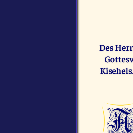
Des Herr
Gottes
Kisehels