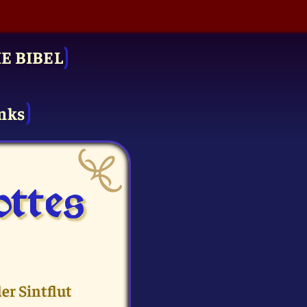
IE BIBEL
nks
ttes
er Sintflut