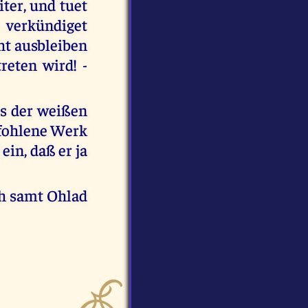
iter, und tuet
 verkündiget
ht ausbleiben
reten wird! -
us der weißen
efohlene Werk
ein, daß er ja
ch samt Ohlad