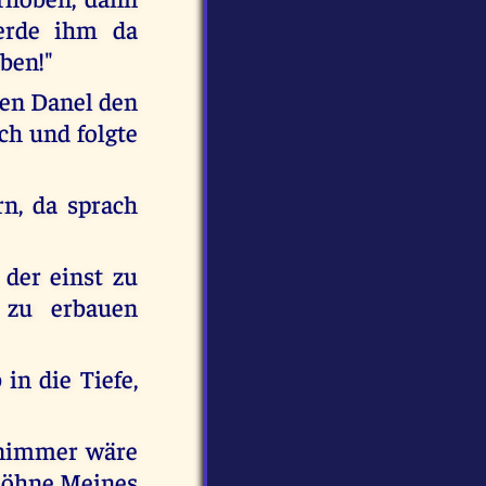
erde ihm da
ben!"
den Danel den
ch und folgte
n, da sprach
 der einst zu
 zu erbauen
in die Tiefe,
, nimmer wäre
 Söhne Meines