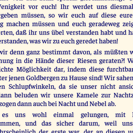
enigkeit vor euch! Ihr werdet uns diesm
rgeben müssen, so wir euch auf diese eure
g machen müssen und euch geradeweg zeig
ten, daß ihr uns übel verstanden habt und h
erstanden, was wir zu euch geredet haben!
wir denn ganz bestimmt davon, als müßten wi
ng in die Hände dieser Riesen geraten?! Wi
ichte Möglichkeit dar, indem diese furchtb
ter jenen Goldbergen zu Hause sind! Wir sahen
en Schlupfwinkeln, da sie unser nicht ansi
dann beluden wir unsere Kamele zur Nacht
zogen dann auch bei Nacht und Nebel ab.
 es uns wohl einmal gelungen, mit h
ommen, und das sicher darum, weil uns
hrscheinlich der erste war, der an diesen u