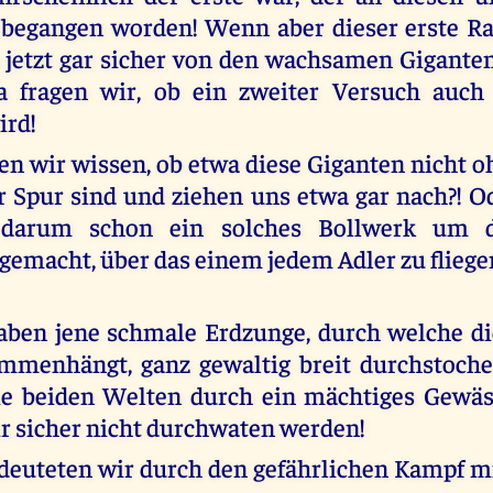
 begangen worden! Wenn aber dieser erste R
 jetzt gar sicher von den wachsamen Giganten
a fragen wir, ob ein zweiter Versuch auch 
ird!
n wir wissen, ob etwa diese Giganten nicht 
r Spur sind und ziehen uns etwa gar nach?! O
t darum schon ein solches Bollwerk um 
gemacht, über das einem jedem Adler zu flieg
aben jene schmale Erdzunge, durch welche d
ammenhängt, ganz gewaltig breit durchstoch
ie beiden Welten durch ein mächtiges Gewäss
r sicher nicht durchwaten werden!
 deuteten wir durch den gefährlichen Kampf m