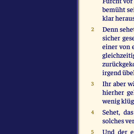
Furcht vor
bemüht sei
klar herau
Denn sehet
2
sicher ges
einer von
gleichz
zurückgek
irgend üb
Ihr aber w
3
hierher g
wenig klü
Sehet, das
4
solches ve
Und der e
5