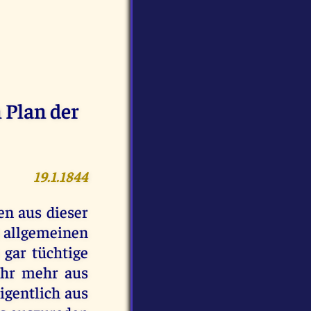
 Plan der
19.1.1844
en aus dieser
m allgemeinen
 gar tüchtige
ihr mehr aus
igentlich aus