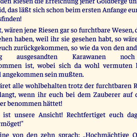
 den Riesen die Erreichung jener Goldberge u
d, das läßt sich schon beim ersten Anfange eu
sfinden!
, wären jene Riesen gar so furchtbare Wesen, 
ehen haben, weil ihr sie gesehen habt, so wäre
 euch zurückgekommen, so wie da von den and
eitig ausgesandten Karawanen noc
ommen ist, wobei sich da wohl vermuten l
el angekommen sein mußten.
äret alle wohlbehalten trotz der furchtbaren 
elangt, wenn ihr euch bei dem Zauberer auf 
ger benommen hättet!
 ist unsere Ansicht! Rechtfertiget euch da
rmöget!"
ine von den zehn sprach: ,,Hochmächtige O