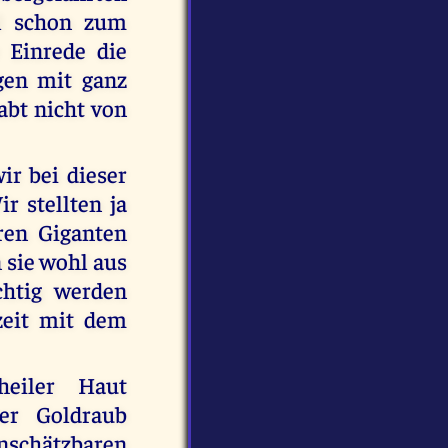
al schon zum
 Einrede die
en mit ganz
abt nicht von
r bei dieser
r stellten ja
aren Giganten
 sie wohl aus
chtig werden
zeit mit dem
eiler Haut
er Goldraub
nschätzbaren