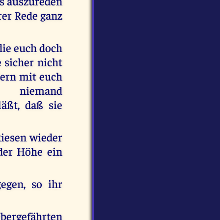
ns auszureden
rer Rede ganz
die euch doch
 sicher nicht
ern mit euch
h niemand
äßt, daß sie
Riesen wieder
der Höhe ein
gegen, so ihr
bergefährten