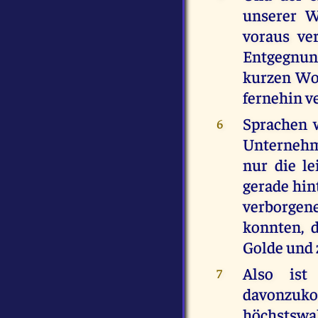
unserer W
voraus ve
Entgegnun
kurzen Wor
fernehin v
Sprachen 
6
Unternehmu
nur die le
gerade hin
verborgen
konnten, 
Golde und 
Also ist
7
davonzuk
höchstswa