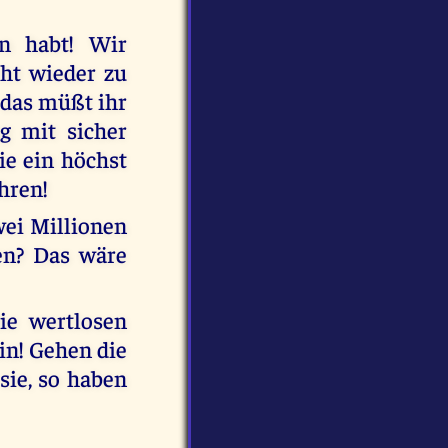
en habt! Wir
cht wieder zu
 das müßt ihr
g mit sicher
ie ein höchst
hren!
wei Millionen
en? Das wäre
ie wertlosen
in! Gehen die
sie, so haben