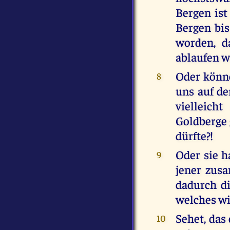
Bergen ist
Bergen bis
worden, d
ablaufen w
Oder könne
8
uns auf de
vielleich
Goldberge 
dürfte?!
Oder sie h
9
jener zus
dadurch d
welches wi
Sehet, das
10