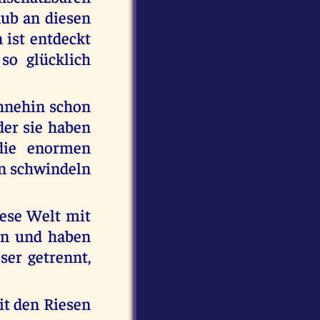
aub an diesen
 ist entdeckt
so glücklich
ohnehin schon
der sie haben
die enormen
en schwindeln
iese Welt mit
en und haben
er getrennt,
it den Riesen