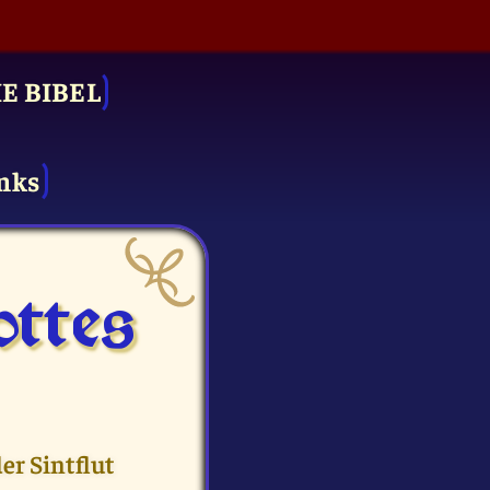
IE BIBEL
nks
ttes
er Sintflut