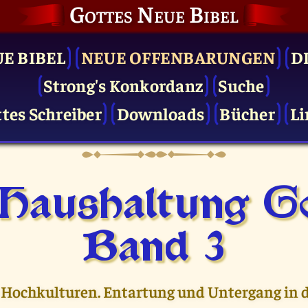
Gottes Neue Bibel
UE BIBEL
NEUE OFFENBARUNGEN
D
Strong's Konkordanz
Suche
tes Schreiber
Downloads
Bücher
Li
 Haushaltung Go
Band 3
 Hochkulturen. Entartung und Untergang in d