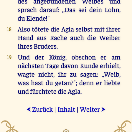
des angebundenen Weibes und
sprach darauf: ,,Das sei dein Lohn,
du Elende!"
Also tötete die Agla selbst mit ihrer
18
Hand aus Rache auch die Weiber
ihres Bruders.
Und der König, obschon er am
19
nächsten Tage davon Kunde erhielt,
wagte nicht, ihr zu sagen: ,,Weib,
was hast du getan?"; denn er liebte
und fürchtete die Agla.
Zurück
|
Inhalt
|
Weiter
⮜
⮞