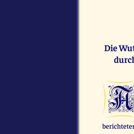
Die Wut
durc
berichtete