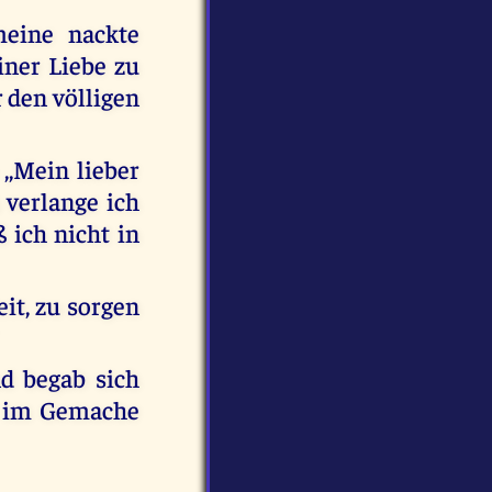
meine nackte
iner Liebe zu
 den völligen
,,Mein lieber
 verlange ich
 ich nicht in
it, zu sorgen
d begab sich
eb im Gemache