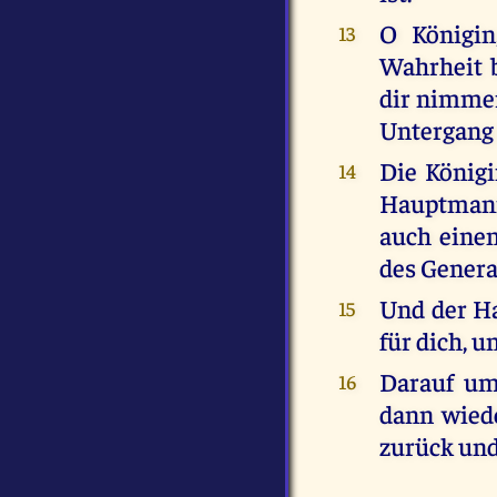
O Königin
13
Wahrheit b
dir nimmer
Untergang 
Die Königi
14
Hauptmann,
auch einen
des General
Und der Ha
15
für dich, 
Darauf um
16
dann wiede
zurück und