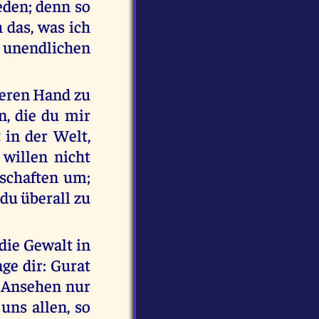
eden; denn so
h das, was ich
r unendlichen
deren Hand zu
n, die du mir
 in der Welt,
 willen nicht
rschaften um;
 du überall zu
die Gewalt in
age dir: Gurat
m Ansehen nur
uns allen, so