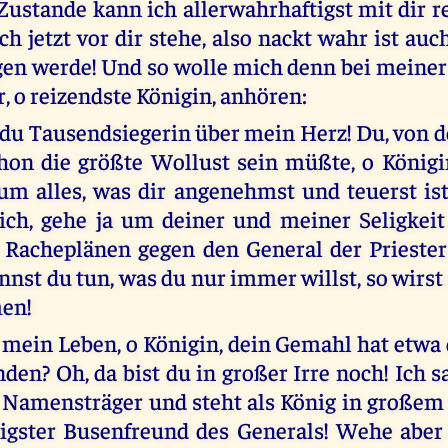
Zustande kann ich allerwahrhaftigst mit dir r
ich jetzt vor dir stehe, also nackt wahr ist auc
gen werde! Und so wolle mich denn bei meine
r, o reizendste Königin, anhören:
 du Tausendsiegerin über mein Herz! Du, von 
hon die größte Wollust sein müßte, o Königi
, um alles, was dir angenehmst und teuerst ist
dich, gehe ja um deiner und meiner Seligkeit
 Racheplänen gegen den General der Prieste
nnst du tun, was du nur immer willst, so wirst
en!
 mein Leben, o Königin, dein Gemahl hat etwa 
den? Oh, da bist du in großer Irre noch! Ich s
r Namensträger und steht als König in große
nigster Busenfreund des Generals! Wehe aber 