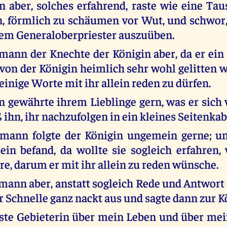
n aber, solches erfahrend, raste wie eine Tau
n, förmlich zu schäumen vor Wut, und schwor, 
em Generaloberpriester auszuüben.
ann der Knechte der Königin aber, da er ein
on der Königin heimlich sehr wohl gelitten wa
einige Worte mit ihr allein reden zu dürfen.
n gewährte ihrem Lieblinge gern, was er sich v
 ihn, ihr nachzufolgen in ein kleines Seitenkab
mann folgte der Königin ungemein gerne; und
lein befand, da wollte sie sogleich erfahren,
re, darum er mit ihr allein zu reden wünsche.
ann aber, anstatt sogleich Rede und Antwort 
er Schnelle ganz nackt aus und sagte dann zur K
hste Gebieterin über mein Leben und über me