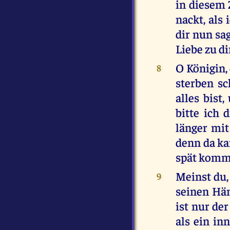
in diesem 
nackt, als 
dir nun sa
Liebe zu di
O Königin,
8
sterben sc
alles bist
bitte ich 
länger mit
denn da ka
spät komm
Meinst du,
9
seinen Hän
ist nur de
als ein in