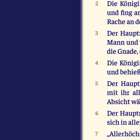
Die Königi
2
und fing a
Rache an d
Der Hauptm
3
Mann und v
die Gnade, 
Die Königi
4
und behieß
Der Haupt
5
mit ihr al
Absicht wä
Der Hauptm
6
sich in all
,,Allerhöc
7