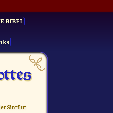
IE BIBEL
nks
ttes
er Sintflut