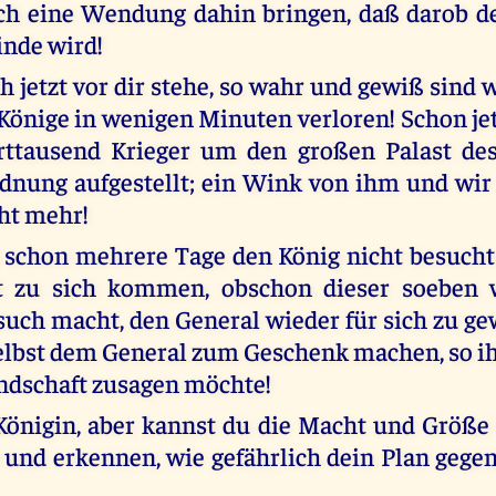
ch eine Wendung dahin bringen, daß darob d
nde wird!
ch jetzt vor dir stehe, so wahr und gewiß sind
önige in wenigen Minuten verloren! Schon jet
rttausend Krieger um den großen Palast des
dnung aufgestellt; ein Wink von ihm und wir 
ht mehr!
 schon mehrere Tage den König nicht besucht
t zu sich kommen, obschon dieser soeben 
uch macht, den General wieder für sich zu gew
selbst dem General zum Geschenk machen, so i
ndschaft zusagen möchte!
Königin, aber kannst du die Macht und Größe
nd erkennen, wie gefährlich dein Plan gege