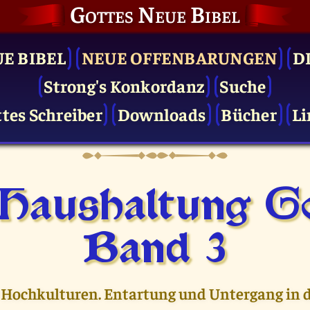
Gottes Neue Bibel
UE BIBEL
NEUE OFFENBARUNGEN
D
Strong's Konkordanz
Suche
tes Schreiber
Downloads
Bücher
Li
 Haushaltung Go
Band 3
 Hochkulturen. Entartung und Untergang in d