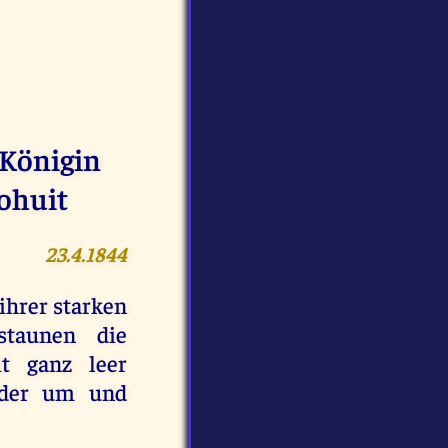
 Königin
ohuit
23.4.1844
 ihrer starken
staunen die
t ganz leer
ieder um und