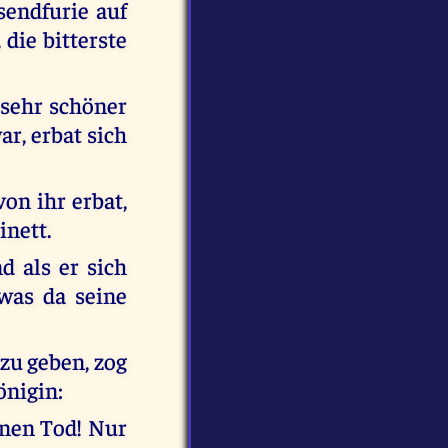
sendfurie auf
die bitterste
 sehr schöner
r, erbat sich
on ihr erbat,
inett.
 als er sich
 was da seine
zu geben, zog
önigin:
inen Tod! Nur