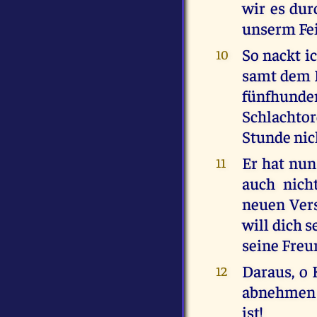
wir es dur
unserm Fei
So nackt i
10
samt dem K
fünfhunde
Schlachtor
Stunde nic
Er hat nun
11
auch nich
neuen Vers
will dich 
seine Freu
Daraus, o 
12
abnehmen u
ist!