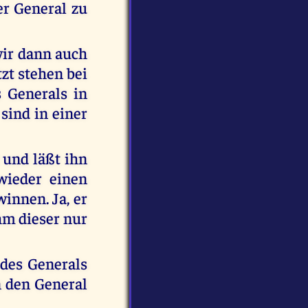
er General zu
 wir dann auch
zt stehen bei
 Generals in
sind in einer
 und läßt ihn
wieder einen
innen. Ja, er
hm dieser nur
 des Generals
n den General