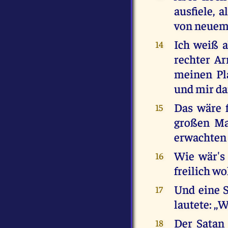
ausfiele, 
von neuem 
Ich weiß a
14
rechter Ar
meinen Pla
und mir da
Das wäre 
15
großen Ma
erwachten
Wie wär's
16
freilich wo
Und eine S
17
lautete: ,,
Der Satan 
18