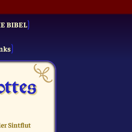
IE BIBEL
nks
ttes
er Sintflut