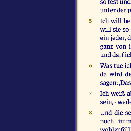
so fest und
unter der 
Ich will b
5
will sie s
ein jeder, 
ganz von 
und darf ic
Was tue ich
6
da wird de
sagen: ,Das
Ich weiß ab
7
sein, - wed
Und die s
8
noch imme
wohlgefäll