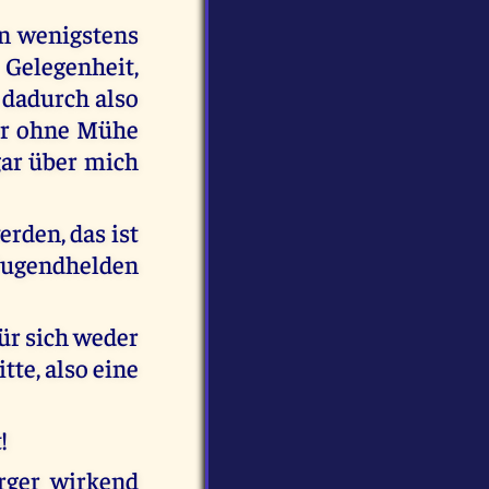
ern wenigstens
Gelegenheit,
 dadurch also
e er ohne Mühe
gar über mich
rden, das ist
ugendhelden
für sich weder
tte, also eine
!
rger wirkend