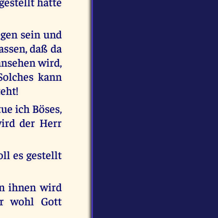
gestellt hatte
egen sein und
assen, daß da
 ansehen wird,
Solches kann
teht!
tue ich Böses,
wird der Herr
ll es gestellt
n ihnen wird
ar wohl Gott