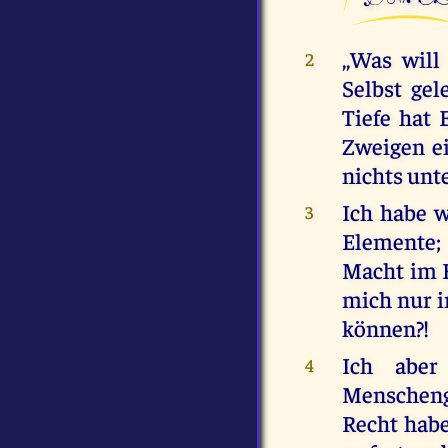
,,Was wil
2
Selbst gel
Tiefe hat 
Zweigen ei
nichts un
Ich habe w
3
Elemente;
Macht im H
mich nur i
können?!
Ich aber
4
Menschenge
Recht habe