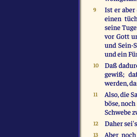
Ist er abe
9
einen tüc
seine Tuge
vor Gott u
und Sein-S
und ein Fü
Daß dadurc
10
gewiß; da
werden, da
Also, die S
11
böse, noch 
Schwebe z
Daher sei's
12
Aber noch
13