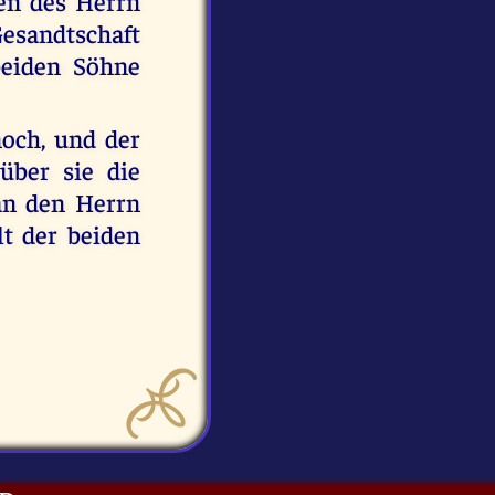
en des Herrn
esandtschaft
beiden Söhne
och, und der
ber sie die
an den Herrn
lt der beiden