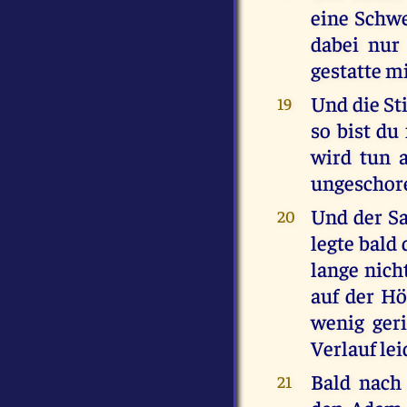
eine Schwe
dabei nur 
gestatte mi
Und die St
19
so bist du
wird tun 
ungeschor
Und der S
20
legte bald
lange nicht
auf der Hö
wenig geri
Verlauf lei
Bald nach
21