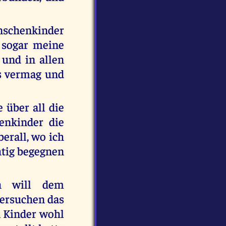
nschenkinder
a sogar meine
 und in allen
ts vermag und
 über all die
enkinder die
erall, wo ich
htig begegnen
h will dem
versuchen das
rn Kinder wohl