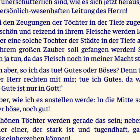
 unerschütterlich sind, wie es sich jetzt heraus
persönlich-wesenhaften Leitung des Herrn!
ei den Zeugungen der Töchter in der Tiefe zug
o schön und reizend in ihrem Fleische werden l
der eine solche Tochter der Städte in der Tiefe
ihrem großen Zauber soll gefangen werden! 
h ja tun, da das Fleisch noch in meiner Macht s
 aber, so ich das tue! Gutes oder Böses? Denn 
r Herr rechten mit mir; tue ich Gutes, da 
 Gute ist nur in Gott!`
er, wie ich es anstellen werde: In die Mitte so
er böse, noch gut!
chönen Töchter werden gerade das sein; nebe
r einer, der stark ist und tugendhaft, g
ig einhergehen können!