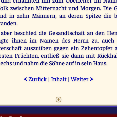
und ernannten ihn zum Oberleiter im Nam
Volk zwischen Mitternacht und Morgen. Die G
and in zehn Männern, an deren Spitze die 
tanden.
aber beschied die Gesandtschaft an den Hen
gte ihnen im Namen des Herrn zu, auch ü
terschaft auszuüben gegen ein Zehentopfer 
sten Früchten, entließ sie dann mit Rückha
chs und nahm die Söhne auf in sein Haus.
Zurück
|
Inhalt
|
Weiter
⮜
⮞