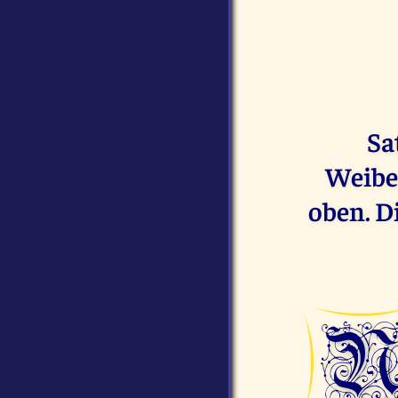
Sa
Weibe
oben. D