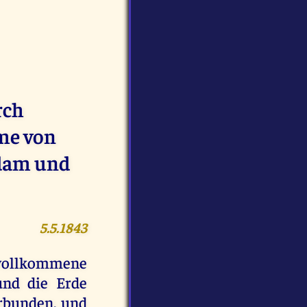
rch
me von
Adam und
5.5.1843
e vollkommene
und die Erde
erbunden, und