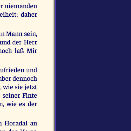
ber niemanden
eiheit; daher
ein Mann sein,
, und der Herr
noch laß Mir
ufrieden und
 aber dennoch
 wie sie jetzt
 seiner Finte
n, wie es der
m Horadal an