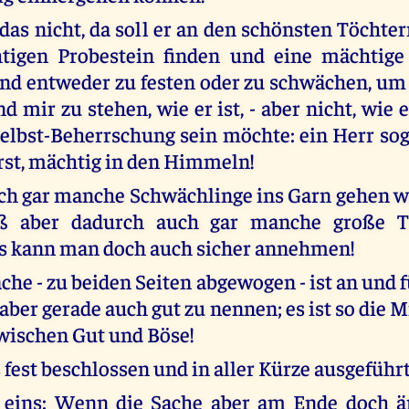
r das nicht, da soll er an den schönsten Töcht
htigen Probestein finden und eine mächtige 
nd entweder zu festen oder zu schwächen, um
nd mir zu stehen, wie er ist, - aber nicht, wi
elbst-Beherrschung sein möchte: ein Herr so
rst, mächtig in den Himmeln!
h gar manche Schwächlinge ins Garn gehen we
ß aber dadurch auch gar manche große T
s kann man doch auch sicher annehmen!
ache - zu beiden Seiten abgewogen - ist an und 
aber gerade auch gut zu nennen; es ist so die Mi
wischen Gut und Böse!
 fest beschlossen und in aller Kürze ausgeführt
 eins: Wenn die Sache aber am Ende doch ä