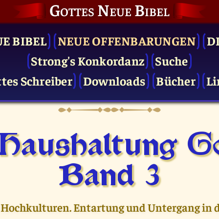
Gottes Neue Bibel
UE BIBEL
NEUE OFFENBARUNGEN
D
Strong's Konkordanz
Suche
tes Schreiber
Downloads
Bücher
Li
 Haushaltung Go
Band 3
 Hochkulturen. Entartung und Untergang in d