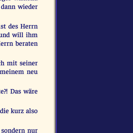
's dann wieder
ist des Herrn
 und will ihm
Herrn beraten
h mit seiner
n meinem neu
e?! Das wäre
die kurz also
, sondern nur