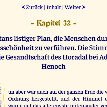
Zurück
|
Inhalt
|
Weiter
⮜
⮞
- Kapitel 32 -
tans listiger Plan, die Menschen du
sschönheit zu verführen. Die Stim
ie Gesandtschaft des Horadal bei 
Henoch
N
un aber war auch auf der ganzen Erde di
Ordnung hergestellt, und der Himmel 
waren auf das allerengste miteinander v