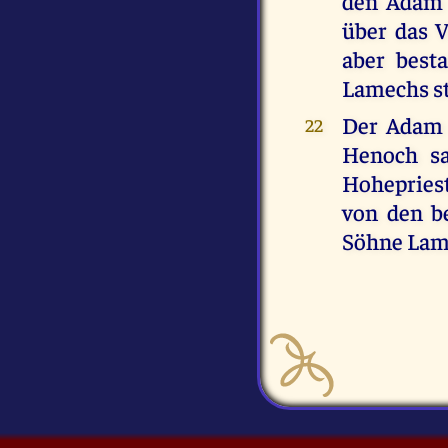
den Adam 
über das 
aber best
Lamechs s
Der Adam 
22
Henoch sa
Hohepries
von den be
Söhne Lame