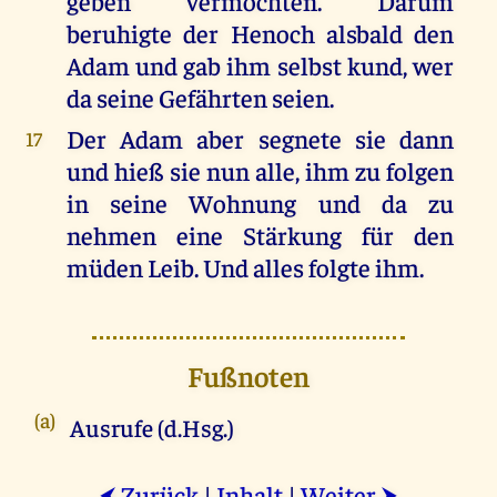
geben vermochten. Darum
beruhigte der Henoch alsbald den
Adam und gab ihm selbst kund, wer
da seine Gefährten seien.
Der Adam aber segnete sie dann
17
und hieß sie nun alle, ihm zu folgen
in seine Wohnung und da zu
nehmen eine Stärkung für den
müden Leib. Und alles folgte ihm.
Fußnoten
(a)
Ausrufe (d.Hsg.)
Zurück
|
Inhalt
|
Weiter
⮜
⮞