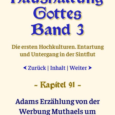
Gottes
Band 3
Die ersten Hochkulturen. Entartung
und Untergang in der Sintflut
Zurück
|
Inhalt
|
Weiter
⮜
⮞
- Kapitel 91 -
Adams Erzählung von der
Werbung Muthaels um