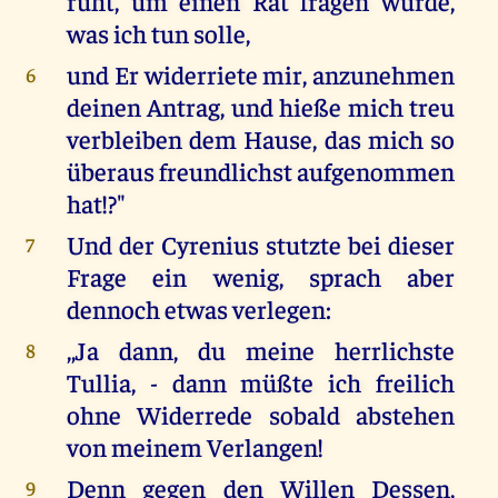
ruht, um einen Rat fragen würde,
was ich tun solle,
und Er widerriete mir, anzunehmen
6
deinen Antrag, und hieße mich treu
verbleiben dem Hause, das mich so
überaus freundlichst aufgenommen
hat!?"
Und der Cyrenius stutzte bei dieser
7
Frage ein wenig, sprach aber
dennoch etwas verlegen:
,,Ja dann, du meine herrlichste
8
Tullia, - dann müßte ich freilich
ohne Widerrede sobald abstehen
von meinem Verlangen!
Denn gegen den Willen Dessen,
9