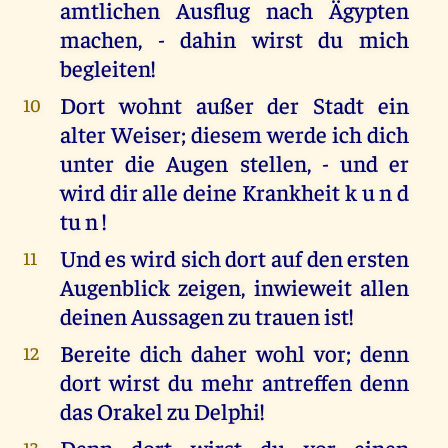
amtlichen Ausflug nach Ägypten
machen, - dahin wirst du mich
begleiten!
Dort wohnt außer der Stadt ein
10
alter Weiser; diesem werde ich dich
unter die Augen stellen, - und er
wird dir alle deine Krankheit k u n d
tu n !
Und es wird sich dort auf den ersten
11
Augenblick zeigen, inwieweit allen
deinen Aussagen zu trauen ist!
Bereite dich daher wohl vor; denn
12
dort wirst du mehr antreffen denn
das Orakel zu Delphi!
Denn dort wirst du vor einen
13