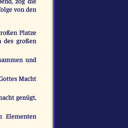
end, zog die
folge von den
großen Platze
n des großen
zusammen und
s Gottes Macht
macht genügt,
n Elementen