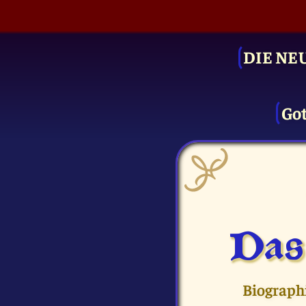
DIE NE
Got
Das
Biographi