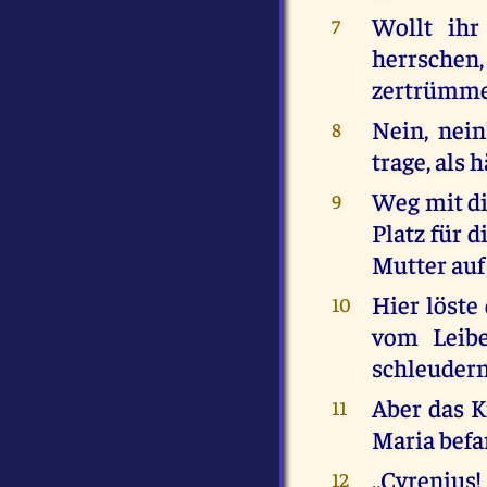
Wollt ihr
7
herrsche
zertrümme
Nein, nein
8
trage, als 
Weg mit di
9
Platz für d
Mutter auf 
Hier löste
10
vom Leibe
schleudern
Aber das K
11
Maria befa
,,Cyrenius
12