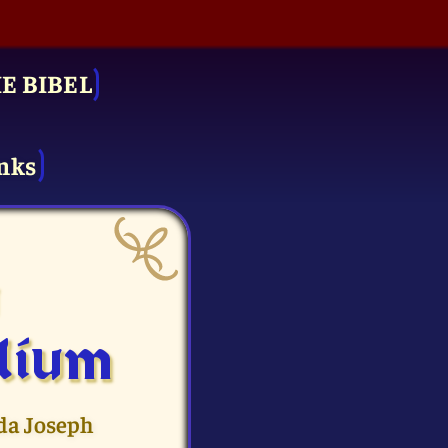
IE BIBEL
nks
u
lium
 da Joseph