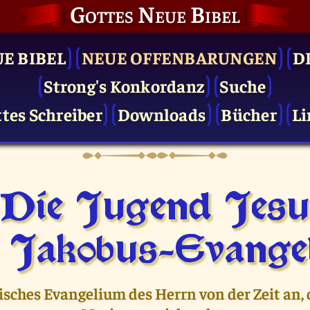
Gottes Neue Bibel
UE BIBEL
NEUE OFFENBARUNGEN
D
Strong's Konkordanz
Suche
tes Schreiber
Downloads
Bücher
Li
Die Jugend Jes
 Jakobus-Evange
sches Evangelium des Herrn von der Zeit an,