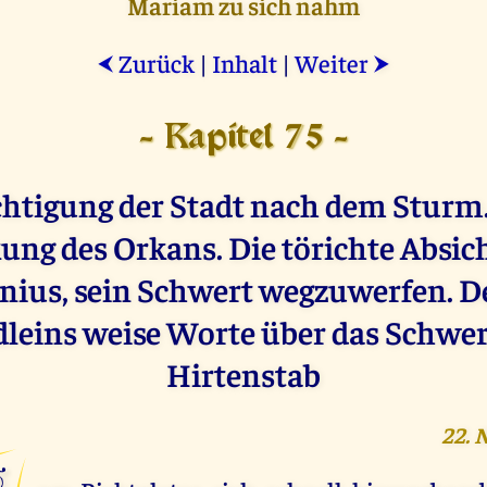
Mariam zu sich nahm
Zurück
|
Inhalt
|
Weiter
⮜
⮞
- Kapitel 75 -
chtigung der Stadt nach dem Sturm.
ung des Orkans. Die törichte Absich
nius, sein Schwert wegzuwerfen. De
leins weise Worte über das Schwer
Hirtenstab
22. 