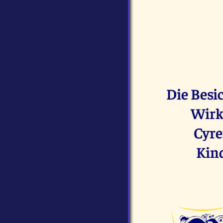
Die Besi
Wirk
Cyre
Kind