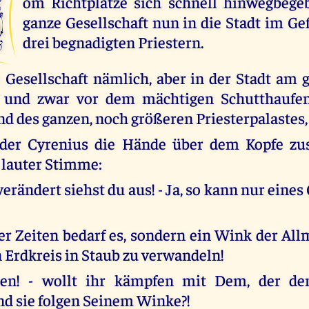
V
om Richtplatze sich schnell hinwegbegeb
ganze Gesellschaft nun in die Stadt im Ge
drei begnadigten Priestern.
ie Gesellschaft nämlich, aber in der Stadt am 
- und zwar vor dem mächtigen Schutthaufe
d des ganzen, noch größeren Priesterpalastes,
 der Cyrenius die Hände über dem Kopfe 
 lauter Stimme:
verändert siehst du aus! - Ja, so kann nur eine
er Zeiten bedarf es, sondern ein Wink der All
 Erdkreis in Staub zu verwandeln!
n! - wollt ihr kämpfen mit Dem, der de
und sie folgen Seinem Winke?!