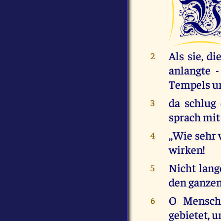
Als sie, d
2
anlangte 
Tempels un
da schlug
3
sprach mit
,,Wie sehr 
4
wirken!
Nicht lang
5
den ganzen
O Mensche
6
gebietet, 