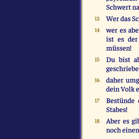
Schwert nac
Wer das Sc
13
wer es abe
14
ist es de
müssen!
Du bist a
15
geschriebe
daher umgü
16
dein Volk e
Bestünde 
17
Stabes!
Aber es gi
18
noch einen