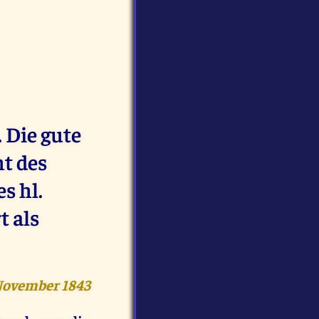
 Die gute
t des
s hl.
t als
November 1843