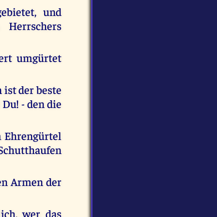
ebietet, und
 Herrschers
wert umgürtet
 ist der beste
 Du! - den die
m Ehrengürtel
Schutthaufen
den Armen der
lich, wer das