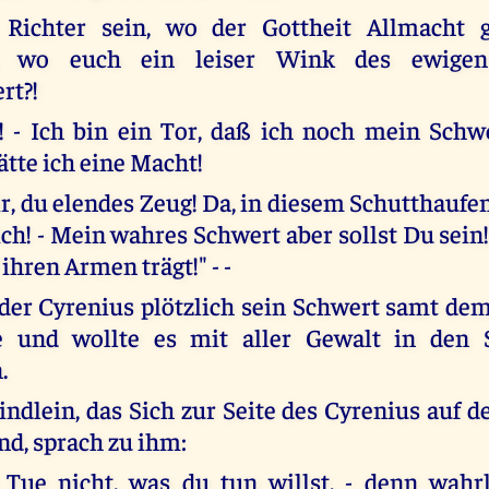
 Richter sein, wo der Gottheit Allmacht g
n, wo euch ein leiser Wink des ewigen
rt?!
! - Ich bin ein Tor, daß ich noch mein Sch
hätte ich eine Macht!
r, du elendes Zeug! Da, in diesem Schutthaufen
ich! - Mein wahres Schwert aber sollst Du sein!
ihren Armen trägt!" - -
 der Cyrenius plötzlich sein Schwert samt de
 und wollte es mit aller Gewalt in den 
.
indlein, das Sich zur Seite des Cyrenius auf 
nd, sprach zu ihm:
! Tue nicht, was du tun willst, - denn wahr