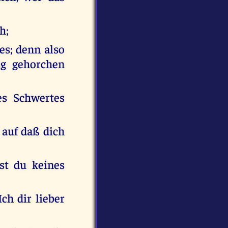
h;
es; denn also
g gehorchen
es Schwertes
 auf daß dich
st du keines
ch dir lieber