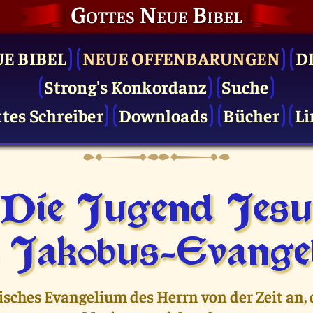
Gottes Neue Bibel
UE BIBEL
NEUE OFFENBARUNGEN
D
Strong's Konkordanz
Suche
tes Schreiber
Downloads
Bücher
Li
Die Jugend Jes
 Jakobus-Evange
sches Evangelium des Herrn von der Zeit an,