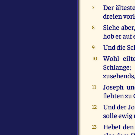
Der ältest
7
dreien vo
Siehe aber
8
hob er auf
Und die Sc
9
Wohl eilt
10
Schlange;
zusehends, 
Joseph un
11
flehten zu
Und der Jo
12
solle ewig
Hebet den
13