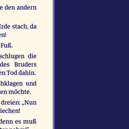
te den andern
Erde stach, da
en!
 Fuß.
schlugen die
des Bruders
den Tod dahin.
ehklagen und
ken möchte.
dreien: ,,Nun
iechen!
 denn es muß