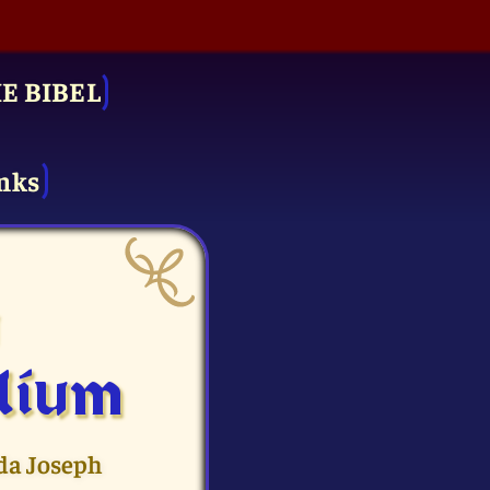
IE BIBEL
nks
u
lium
 da Joseph