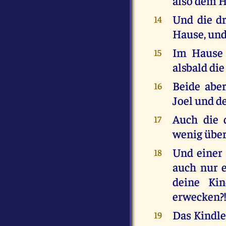
also dem H
Und die d
14
Hause, und
Im Hause 
15
alsbald di
Beide aber
16
Joel und d
Auch die 
17
wenig über
Und einer 
18
auch nur e
deine Kin
erwecken?!
Das Kindlei
19