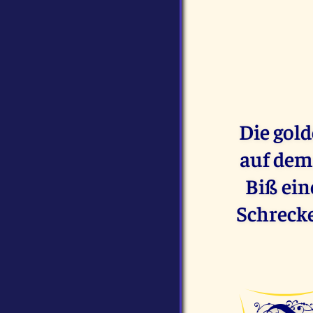
Die gol
auf dem 
Biß ein
Schrecke