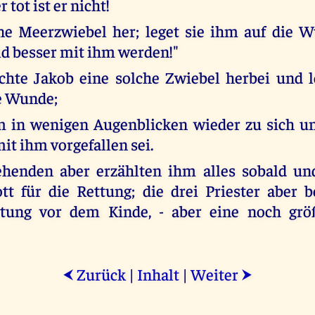
r tot ist er nicht!
ne Meerzwiebel her; leget sie ihm auf die 
ald besser mit ihm werden!"
achte Jakob eine solche Zwiebel herbei und 
ie Wunde;
 in wenigen Augenblicken wieder zu sich und
it ihm vorgefallen sei.
henden aber erzählten ihm alles sobald un
tt für die Rettung; die drei Priester aber
tung vor dem Kinde, - aber eine noch grö
Zurück
|
Inhalt
|
Weiter
⮜
⮞