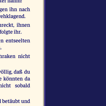
ter nahm!"
gen ihn nach
wehklagend.
reckt, ihnen
olgte ihr.
en entseelten
.
hraken nicht
öllig, daß du
ie könnten da
icht sobald
hl betäubt und