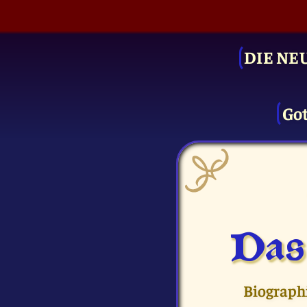
DIE NE
Got
Das
Biographi