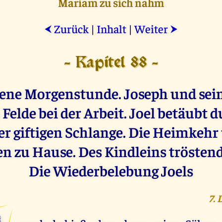
Mariam zu sich nahm
Zurück
|
Inhalt
|
Weiter
⮜
⮞
- Kapitel 88 -
dene Morgenstunde. Joseph und sei
Felde bei der Arbeit. Joel betäubt 
er giftigen Schlange. Die Heimkehr
n zu Hause. Des Kindleins trösten
Die Wiederbelebung Joels
7.