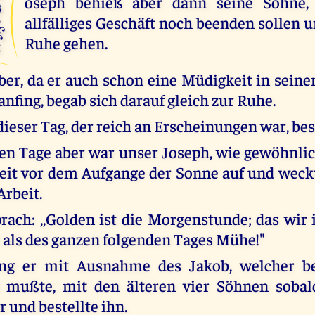
J
oseph behieß aber dann seine Söhne,
allfälliges Geschäft noch beenden sollen u
Ruhe gehen.
aber, da er auch schon eine Müdigkeit in seine
nfing, begab sich darauf gleich zur Ruhe.
dieser Tag, der reich an Erscheinungen war, be
n Tage aber war unser Joseph, wie gewöhnlic
it vor dem Aufgange der Sonne auf und weck
Arbeit.
rach: ,,Golden ist die Morgenstunde; das wir i
 als des ganzen folgenden Tages Mühe!"
ng er mit Ausnahme des Jakob, welcher b
n mußte, mit den älteren vier Söhnen sobal
 und bestellte ihn.