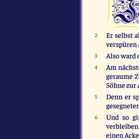
Er selbst 
2
verspüren a
Also ward 
3
Am nächste
4
geraume Ze
Söhne zur 
Denn er sp
5
gesegneter
Und so gi
6
verbleibe
einen Acker