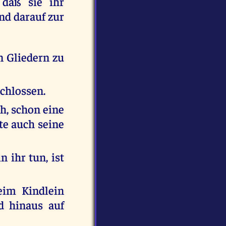
 daß sie ihr
nd darauf zur
n Gliedern zu
schlossen.
h, schon eine
te auch seine
n ihr tun, ist
eim Kindlein
d hinaus auf