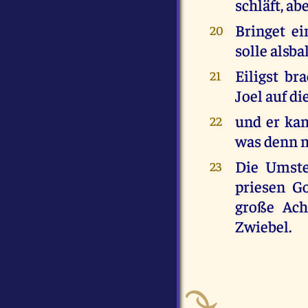
schläft, abe
Bringet ei
20
solle alsb
Eiligst br
21
Joel auf d
und er kam
22
was denn m
Die Umste
23
priesen Go
große Ach
Zwiebel.