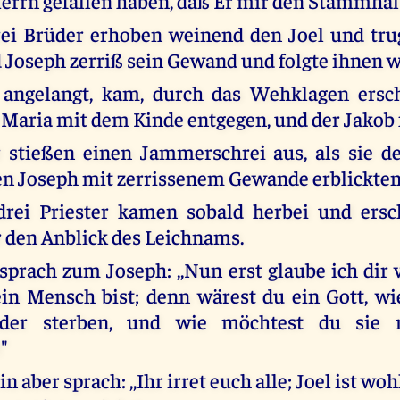
errn gefallen haben, daß Er mir den Stammhal
rei Brüder erhoben weinend den Joel und tru
 Joseph zerriß sein Gewand und folgte ihnen 
angelangt, kam, durch das Wehklagen ersch
e Maria mit dem Kinde entgegen, und der Jakob f
 stießen einen Jammerschrei aus, als sie d
en Joseph mit zerrissenem Gewande erblickten
drei Priester kamen sobald herbei und ersc
 den Anblick des Leichnams.
sprach zum Joseph: ,,Nun erst glaube ich dir v
in Mensch bist; denn wärest du ein Gott, w
der sterben, und wie möchtest du sie n
"
n aber sprach: ,,Ihr irret euch alle; Joel ist wo