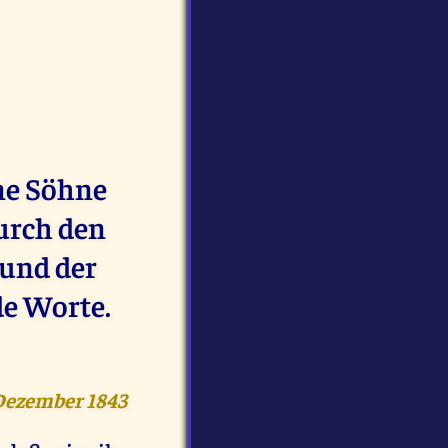
ne Söhne
durch den
 und der
de Worte.
 Dezember 1843