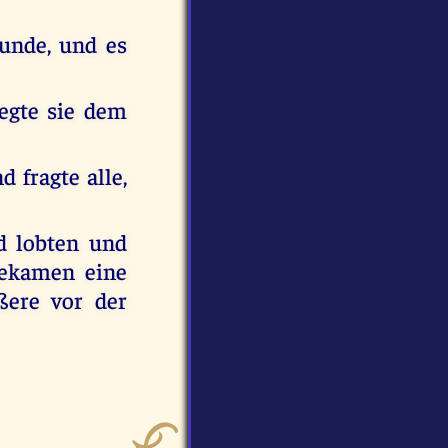
Wunde, und es
legte sie dem
 fragte alle,
d lobten und
 bekamen eine
ßere vor der