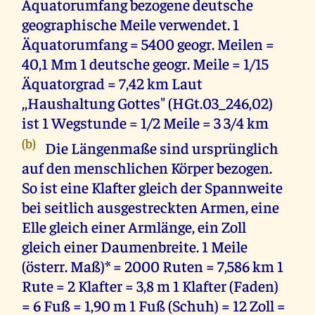
Äquatorumfang bezogene deutsche
geographische Meile verwendet. 1
Äquatorumfang = 5400 geogr. Meilen =
40,1 Mm 1 deutsche geogr. Meile = 1/15
Äquatorgrad = 7,42 km Laut
,,Haushaltung Gottes" (HGt.03_246,02)
ist 1 Wegstunde = 1/2 Meile = 3 3/4 km
(b)
Die Längenmaße sind ursprünglich
auf den menschlichen Körper bezogen.
So ist eine Klafter gleich der Spannweite
bei seitlich ausgestreckten Armen, eine
Elle gleich einer Armlänge, ein Zoll
gleich einer Daumenbreite. 1 Meile
(österr. Maß)* = 2000 Ruten = 7,586 km 1
Rute = 2 Klafter = 3,8 m 1 Klafter (Faden)
= 6 Fuß = 1,90 m 1 Fuß (Schuh) = 12 Zoll =