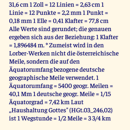
31,6 cm 1 Zoll = 12 Linien = 2,63 cm 1
Linie = 12 Punkte = 2,2 mm 1 Punkt =
0,18 mm 1 Elle = 0,41 Klafter = 77,8 cm
Alle Werte sind gerundet; die genauen
ergeben sich aus der Beziehung: 1 Klafter
= 1,896484 m. * Zumeist wird in den
Lorber-Werken nicht die österreichische
Meile, sondern die auf den
Äquatorumfang bezogene deutsche
geographische Meile verwendet. 1
Äquatorumfang = 5400 geogr. Meilen =
40,1 Mm 1 deutsche geogr. Meile = 1/15
Äquatorgrad = 7,42 km Laut
,,Haushaltung Gottes" (HGt.03_246,02)
ist 1 Wegstunde = 1/2 Meile = 3 3/4 km