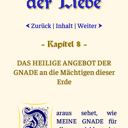
der Liebe
Zurück
|
Inhalt
|
Weiter
⮜
⮞
- Kapitel 8 -
DAS HEILIGE ANGEBOT DER
GNADE an die Mächtigen dieser
Erde
D
araus sehet, wie
MEINE GNADE für