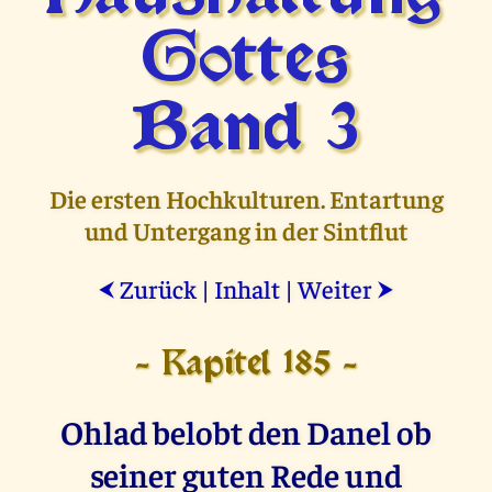
Gottes
Band 3
Die ersten Hochkulturen. Entartung
und Untergang in der Sintflut
Zurück
|
Inhalt
|
Weiter
⮜
⮞
- Kapitel 185 -
Ohlad belobt den Danel ob
seiner guten Rede und